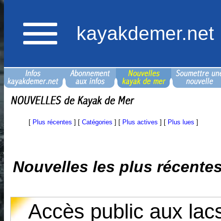
kayakdemer.net
[
Plus récentes
] [
Catégories
] [
Plus actives
] [
Plus lues
]
Nouvelles les plus récente
Accès public aux lac