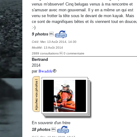
venus m'observer! Cinq belugas venus à ma rencontre et
s'amuser avec mon gouvernail. Il y en a même un qui est
venu se frotter la tête sous le devant de mon kayak. Mais
ce sont de magnifiques bêtes et ils viennent tout en douceu
:-)
9 photos

Créé
: Mer. 13 Août 2014, 14:30
Modifié
: 13 Août 2014
2889 consultations  0 commentaire
Bertrand
2014
Bwadife
par
En souvenir d'un frère
18 photos
