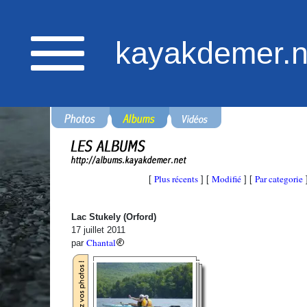
kayakdemer.n
Plus récents
Modifié
Par categorie
[
] [
] [
Lac Stukely (Orford)
17 juillet 2011
Chantal
par