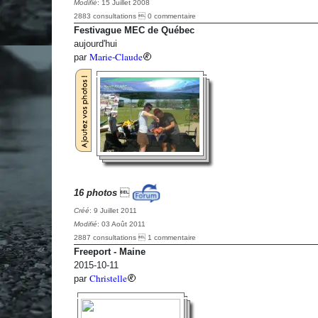
Modifié
: 15 Juillet 2008
2883 consultations  0 commentaire
Festivague MEC de Québec
aujourd'hui
Marie-Claude
par
16 photos

Créé
: 9 Juillet 2011
Modifié
: 03 Août 2011
2887 consultations  1 commentaire
Freeport - Maine
2015-10-11
Christelle
par