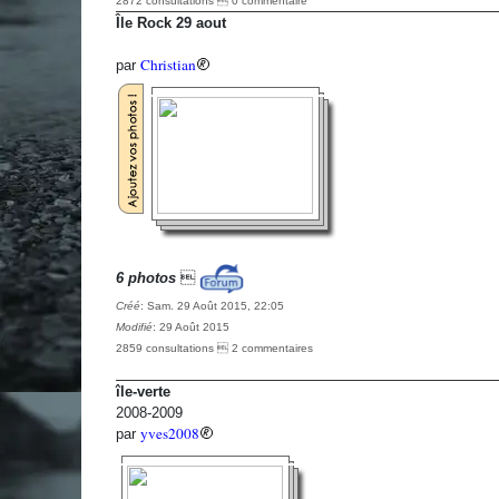
2872 consultations  0 commentaire
Île Rock 29 aout
Christian
par
6 photos

Créé
: Sam. 29 Août 2015, 22:05
Modifié
: 29 Août 2015
2859 consultations  2 commentaires
île-verte
2008-2009
yves2008
par