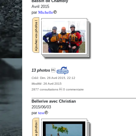
Bassin de Chambly
Avril 2015
Michelle
par
13 photos

Créé
: Dim. 26 Avril 2015, 22:12
Modifié
: 26 Avril 2015
2877 consultations  0 commentaire
Bellerive avec Christian
2015/06/03
tess
par