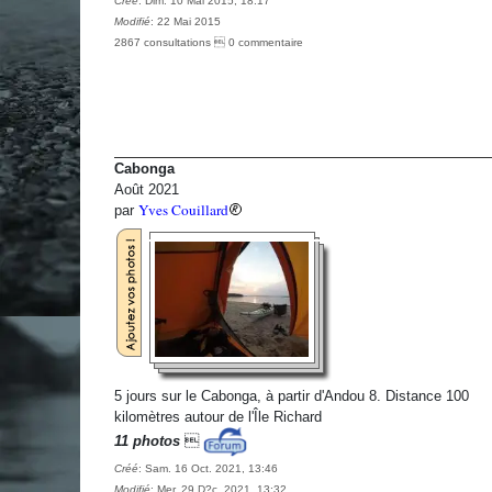
Créé
: Dim. 10 Mai 2015, 18:17
Modifié
: 22 Mai 2015
2867 consultations  0 commentaire
Cabonga
Août 2021
Yves Couillard
par
5 jours sur le Cabonga, à partir d'Andou 8. Distance 100
kilomètres autour de l'Île Richard
11 photos

Créé
: Sam. 16 Oct. 2021, 13:46
Modifié
: Mer. 29 D?c. 2021, 13:32