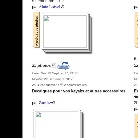
9 septembre 2017
Alain Loivel
par
p
6 
25 photos

5
Créé
: Mer. 13 Sept. 2017, 21:23
Cr
Modifié
: 22 Septembre 2017
Mo
2884 consultations  2 commentaires
29
Décalques pour vos kayaks et autres accessoires
E
❤️
Zaroise
par
20
p