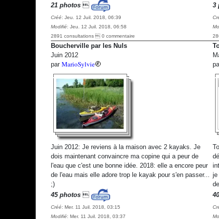
21 photos

3 
Créé
: Jeu. 12 Juil. 2018, 06:39
Cr
Modifié
: Jeu. 12 Juil. 2018, 06:58
Mo
2891 consultations  0 commentaire
28
Boucherville par les Nuls
To
Juin 2012
M
MarioSylvie
par
p
Juin 2012: Je reviens à la maison avec 2 kayaks. Je
To
dois maintenant convaincre ma copine qui a peur de
dé
l'eau que c'est une bonne idée. 2018: elle a encore peur
in
de l'eau mais elle adore trop le kayak pour s'en passer...
je
;)
de
45 photos

4
Créé
: Mer. 11 Juil. 2018, 03:15
Cr
Modifié
: Mer. 11 Juil. 2018, 03:37
Mo