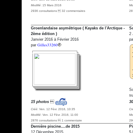
Modifié
: 15 Mars 2016
Mo
2936 consultations  32 commentaires
28
Groenlandaise asymétrique ( Kayaks de l'Arctique -
So
2ème édition )
2 
Janvier 2016 à Février 2016
p
Gilles33260
par
So
su
15 photos

3
Créé
: Ven. 12 Févr. 2016, 10:35
Cr
Modifié
: Ven. 12 Févr. 2016, 11:00
Mo
2876 consultations  1 commentaire
29
Dernière piscine....de 2015
P
12 Décembre 2015
5