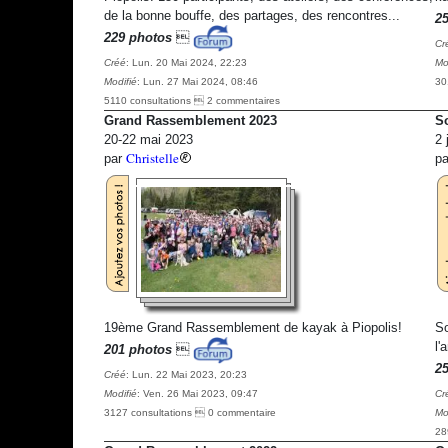
de la bonne bouffe, des partages, des rencontres...
2
229 photos

Cr
Créé
: Lun. 20 Mai 2024, 22:23
Mo
Modifié
: Lun. 27 Mai 2024, 08:46
30
5110 consultations  2 commentaires
Grand Rassemblement 2023
So
20-22 mai 2023
2 
Christelle
par
p
19ème Grand Rassemblement de kayak à Piopolis!
So
l'
201 photos

2
Créé
: Lun. 22 Mai 2023, 20:23
Modifié
: Ven. 26 Mai 2023, 09:47
Cr
3127 consultations  0 commentaire
Mo
28