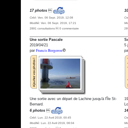
17 photos

1
Créé
: Ven. 06 Sept. 2019, 12:08
Cr
Modifié
: Ven. 06 Sept. 2019, 17:21
Mo
2891 consultations  0 commentaire
28
Une sortie Pascale
So
2019/04/21
5 
Francis Bergeron
par
p
Une sortie avec un départ de Lachine jusqu'à l'Île St-
19
Bernard.
Lo
6 photos

1
Créé
: Lun. 22 Avril 2019, 00:45
Cr
Modifié
: Lun. 22 Avril 2019, 08:04
Mo