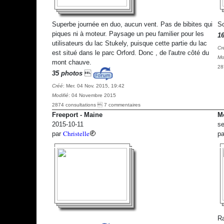
Superbe journée en duo, aucun vent. Pas de bibites qui
So
piques ni à moteur. Paysage un peu familier pour les
1
utilisateurs du lac Stukely, puisque cette partie du lac
Cr
est situé dans le parc Orford. Donc , de l'autre côté du
Mo
mont chauve.
28
35 photos

Créé
: Mer. 04 Nov. 2015, 19:42
Modifié
: 04 Novembre 2015
2874 consultations  7 commentaires
Freeport - Maine
M
2015-10-11
se
Christelle
par
p
Ra