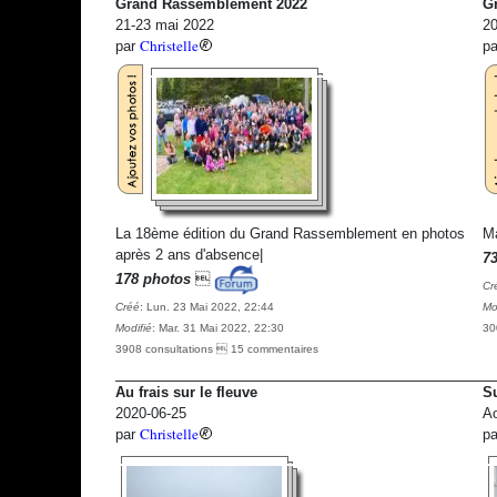
Grand Rassemblement 2022
G
21-23 mai 2022
20
Christelle
par
p
La 18ème édition du Grand Rassemblement en photos
Ma
après 2 ans d'absence|
7
178 photos

Cr
Créé
: Lun. 23 Mai 2022, 22:44
Mo
Modifié
: Mar. 31 Mai 2022, 22:30
30
3908 consultations  15 commentaires
Au frais sur le fleuve
S
2020-06-25
Ao
Christelle
par
p