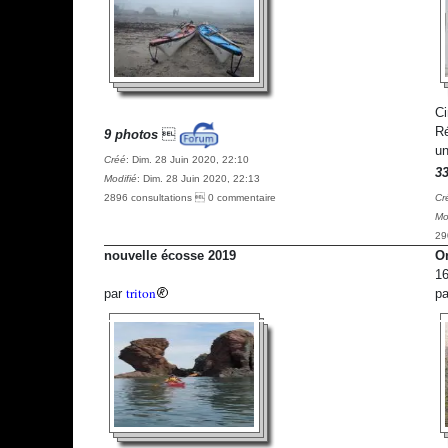
Ci
Ré
9 photos

un
Créé
: Dim. 28 Juin 2020, 22:10
3
Modifié
: Dim. 28 Juin 2020, 22:13
2896 consultations  0 commentaire
Cr
Mo
29
nouvelle écosse 2019
On
16
triton
par
p