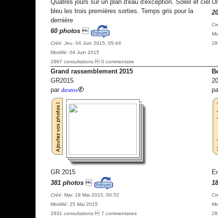
Quatres jours sur un plan d'eau d'exception. Soleil et ciel
Un
bleu les trois premières sorties. Temps gris pour la
2
dernière
Cr
60 photos

Mo
Créé
: Jeu. 04 Juin 2015, 05:44
28
Modifié
: 04 Juin 2015
2867 consultations  0 commentaire
Grand rassemblement 2015
Be
GR2015
2
desros
par
p
GR 2015
En
381 photos

1
Créé
: Mar. 19 Mai 2015, 00:52
Cr
Modifié
: 25 Mai 2015
Mo
2931 consultations  7 commentaires
28