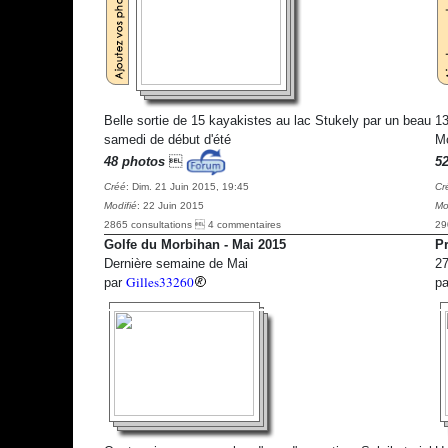
Belle sortie de 15 kayakistes au lac Stukely par un beau
13
samedi de début d'été
Mo
48 photos

5
Créé
: Dim. 21 Juin 2015, 19:45
Cr
Modifié
: 22 Juin 2015
Mo
2865 consultations  4 commentaires
29
Golfe du Morbihan - Mai 2015
Pr
Dernière semaine de Mai
27
Gilles33260
par
p