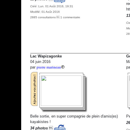
r
Créé
: Lun. 01 Août 2016, 19:31
ht
Modifié
: 01 Août 2016
1
2885 consultations  1 commentaire
Cr
Mo
28
Lac Wapizagonke
Go
04 juin 2016
Ma
pierre marineau
par
p
Belle sortie, en super compagnie de plein d'amis(es)
Pe
kayakistes !
2
34 photos

Cr