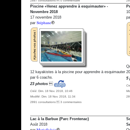
2887 consultations  0 commentaire
28
Piscine «Venez apprendre à esquimauter» -
Pr
Novembre 2018
10
17 novembre 2018
p
Stéphane
par
Qu
12 kayakistes à la piscine pour apprendre à esquimauter
2
par 6 coachs.
5 
23 photos

Cr
Créé
: Dim. 18 Nov. 2018, 10:46
Mo
Modifié
: Dim. 18 Nov. 2018, 11:34
28
2891 consultations  3 commentaires
Lac à la Barbue (Parc Frontenac)
So
Août 2018
Se
MarioSylvie
par
Oc