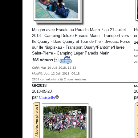
Mingan avec Escale au Paradis Marin 7 au 21 Juillet
Ré
2013 - Camping Deluxe Paradis Marin - Transport vers
e
Île Quarry - Baie Quarry et Tour de l'Ile - Bivouac Forcé
2
sur Île Niapiskau - Transport Quarry/Fantôme/Havre
Cr
Saint-Pierre - Camping Léger Paradis Marin
Mo
198 photos

28
Créé
: Mar. 10 Juil. 2018, 12:33
Modifié
: Jeu. 12 Juil. 2018, 06:18
2869 consultations  2 commentaires
GR2018
so
2018-05-20
20
Christelle
par
p