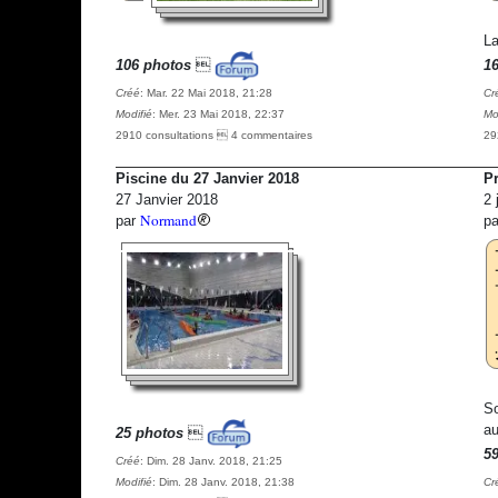
La
106 photos

1
Créé
: Mar. 22 Mai 2018, 21:28
Cr
Modifié
: Mer. 23 Mai 2018, 22:37
Mo
2910 consultations  4 commentaires
29
Piscine du 27 Janvier 2018
Pr
27 Janvier 2018
2 
Normand
par
p
So
au
25 photos

5
Créé
: Dim. 28 Janv. 2018, 21:25
Modifié
: Dim. 28 Janv. 2018, 21:38
Cr