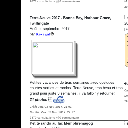
2878 consultations  8 commentaires
Mo
29
Terre-Neuve 2017 - Bonne Bay, Harbour Grace,
Îl
Twillingate
20
Août et septembre 2017
p
Kiwi girl
par
Petites vacances de trois semaines avec quelques
4
courtes sorties et randos. Terre-Neuve, trop beau et trop
Cr
grand pour juste 3 semaines, il va falloir y retourner.
Mo
24 photos

29
Créé
: Ven. 03 Nov. 2017, 21:01
Modifié
: Ven. 03 Nov. 2017, 22:17
2870 consultations  0 commentaire
Petite rando au lac Memphrémagog
îl