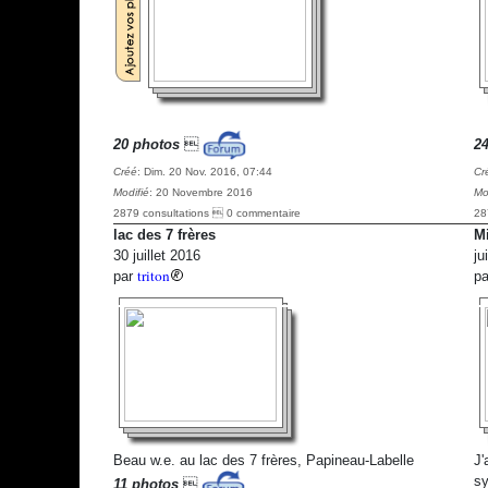
20 photos

2
Créé
: Dim. 20 Nov. 2016, 07:44
Cr
Modifié
: 20 Novembre 2016
Mo
2879 consultations  0 commentaire
28
lac des 7 frères
Mi
30 juillet 2016
ju
triton
par
p
Beau w.e. au lac des 7 frères, Papineau-Labelle
J'
sy
11 photos
