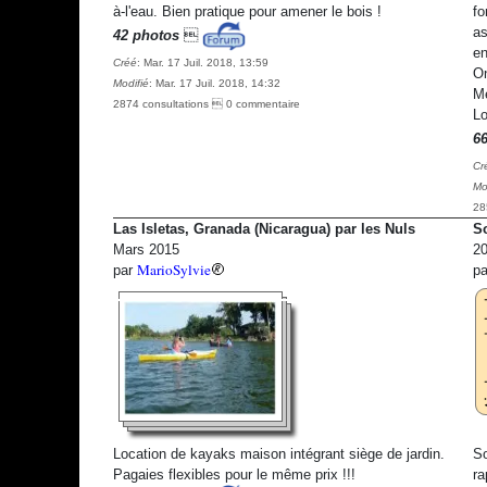
à-l'eau. Bien pratique pour amener le bois !
fo
as
42 photos

en
Créé
: Mar. 17 Juil. 2018, 13:59
On
Modifié
: Mar. 17 Juil. 2018, 14:32
Me
2874 consultations  0 commentaire
Lo
6
Cr
Mo
28
Las Isletas, Granada (Nicaragua) par les Nuls
So
Mars 2015
20
MarioSylvie
par
p
Location de kayaks maison intégrant siège de jardin.
So
Pagaies flexibles pour le même prix !!!
ra