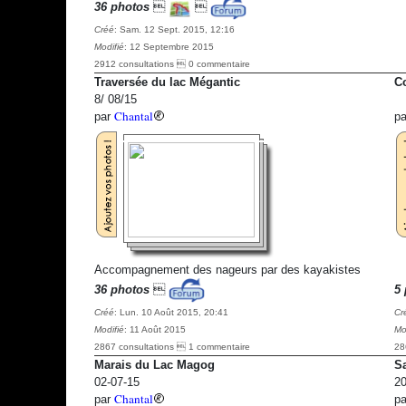
36 photos


Créé
: Sam. 12 Sept. 2015, 12:16
Modifié
: 12 Septembre 2015
2912 consultations  0 commentaire
Traversée du lac Mégantic
Co
8/ 08/15
Chantal
par
p
Accompagnement des nageurs par des kayakistes
36 photos

5 
Créé
: Lun. 10 Août 2015, 20:41
Cr
Modifié
: 11 Août 2015
Mo
2867 consultations  1 commentaire
28
Marais du Lac Magog
Sa
02-07-15
20
Chantal
par
p