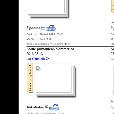
So
7 photos

9 
Créé
: Lun. 18 Avril 2016, 23:48
Cr
Modifié
: 18 Avril 2016
Mo
2881 consultations  0 commentaire
28
Sortie printanière- Sommerlea
So
2016-03-13
28
Christelle
par
p
Mi
104 photos

5 
Créé
: Dim. 13 Mars 2016, 20:05
Cr