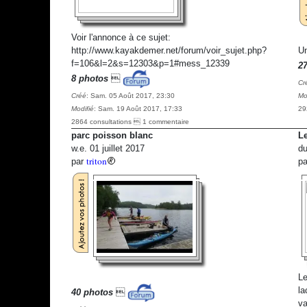
Voir l'annonce à ce sujet:
http://www.kayakdemer.net/forum/voir_sujet.php?
Un
f=106&l=2&s=12303&p=1#mess_12339
2
8 photos

Cr
Créé
: Sam. 05 Août 2017, 23:30
Mo
Modifié
: Sam. 19 Août 2017, 17:33
29
2864 consultations  1 commentaire
parc poisson blanc
Le
w.e. 01 juillet 2017
du
triton
par
p
Le
la
40 photos

va