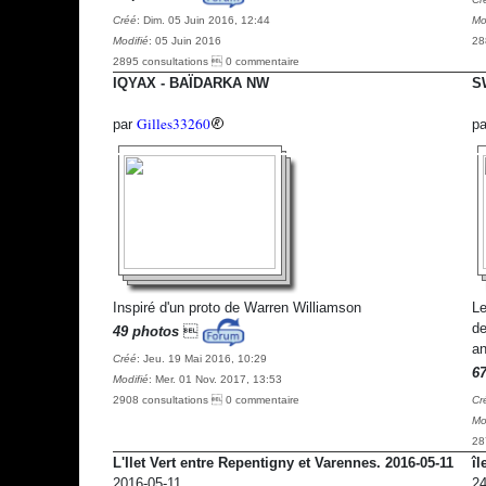
Créé
: Dim. 05 Juin 2016, 12:44
Mo
Modifié
: 05 Juin 2016
28
2895 consultations  0 commentaire
IQYAX - BAÏDARKA NW
S
Gilles33260
par
p
Inspiré d'un proto de Warren Williamson
Le
de
49 photos

an
Créé
: Jeu. 19 Mai 2016, 10:29
6
Modifié
: Mer. 01 Nov. 2017, 13:53
2908 consultations  0 commentaire
Cr
Mo
28
L'Ilet Vert entre Repentigny et Varennes. 2016-05-11
îl
2016-05-11
24