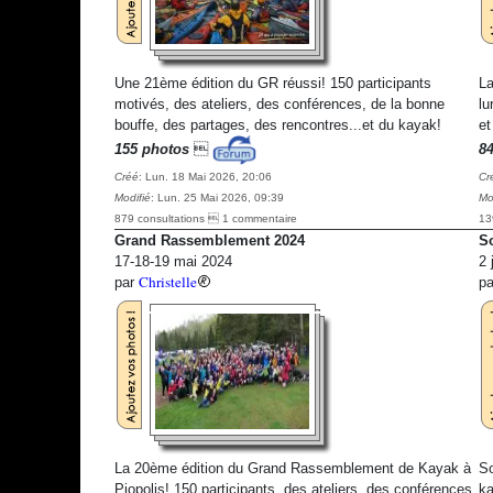
Une 21ème édition du GR réussi! 150 participants
La
motivés, des ateliers, des conférences, de la bonne
lu
bouffe, des partages, des rencontres...et du kayak!
et
155 photos

8
Créé
: Lun. 18 Mai 2026, 20:06
Cr
Modifié
: Lun. 25 Mai 2026, 09:39
Mo
879 consultations  1 commentaire
13
Grand Rassemblement 2024
So
17-18-19 mai 2024
2 
Christelle
par
p
La 20ème édition du Grand Rassemblement de Kayak à
So
Piopolis! 150 participants, des ateliers, des conférences,
ka