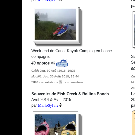
p
Week-end de Canot-Kayak-Camping en bonne
compagnie.
So
Se
43 photos

9
Créé
: Jeu. 30 Août 2018, 19:36
Modifié
: Jeu. 30 Août 2018, 19:44
Cr
2864 consultations  0 commentaire
Mo
28
Souvenirs de Fish Creek & Rollins Ponds
La
Avril 2014 & Avril 2015
20
MarioSylvie
par
p