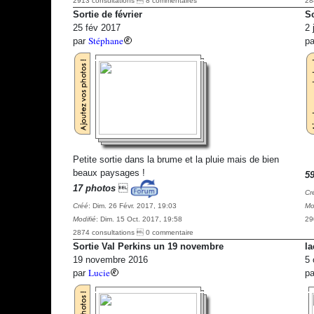
2913 consultations  8 commentaires
28
Sortie de février
So
25 fév 2017
2 
Stéphane
par
p
Petite sortie dans la brume et la pluie mais de bien
beaux paysages !
5
17 photos

Cr
Créé
: Dim. 26 Févr. 2017, 19:03
Mo
Modifié
: Dim. 15 Oct. 2017, 19:58
29
2874 consultations  0 commentaire
Sortie Val Perkins un 19 novembre
la
19 novembre 2016
5 
Lucie
par
p