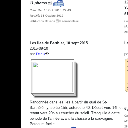
12
11 photos

Yv
Créé
: Mar. 13 Oct. 2015, 22:43
6
Modifié
: 13 Octobre 2015
2864 consultations  0 commentaire
Cr
Mo
28
Les Iles de Berthier, 10 sept 2015
Îl
2015-09-10
Denis
par
p
Randonnée dans les iles à partir du quai de St-
Barthélémy, sortie 155, autoroute 40. Départ vers 14h et
6 
retour vers 20h au coucher du soleil. Tranquille à cette
Cr
période de l'année avant la chasse à la sauvagine.
Mo
Parcours facile.
28