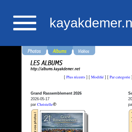
kayakdemer.n
Plus récents
Modifié
Par categorie
[
] [
] [
Grand Rassemblement 2026
So
2026-05-17
20
Christelle
par
p