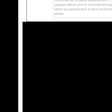
Les photos de cet album appartiennent ?? ka
partager ailleurs sans le consentement exp
album qui apparait dans la barre d'adress
photos.