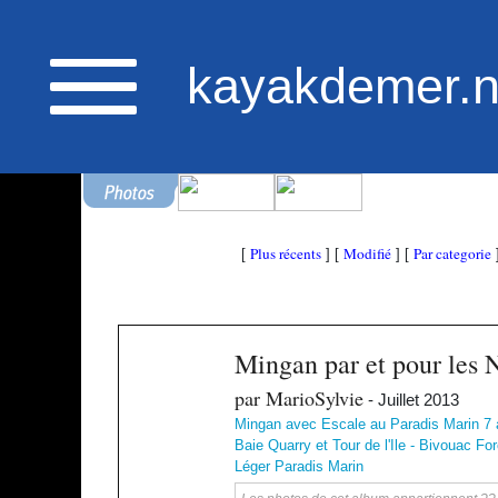
kayakdemer.n
Plus récents
Modifié
Par categorie
[
] [
] [
Mingan par et pour les 
par MarioSylvie
- Juillet 2013
Mingan avec Escale au Paradis Marin 7 au
Baie Quarry et Tour de l'Ile - Bivouac F
Léger Paradis Marin