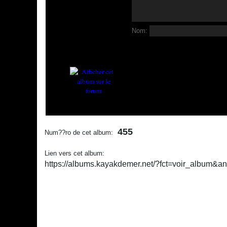
Nom:
455
Num??ro de cet album:
Lien vers cet album:
https://albums.kayakdemer.net/?fct=voir_album&a