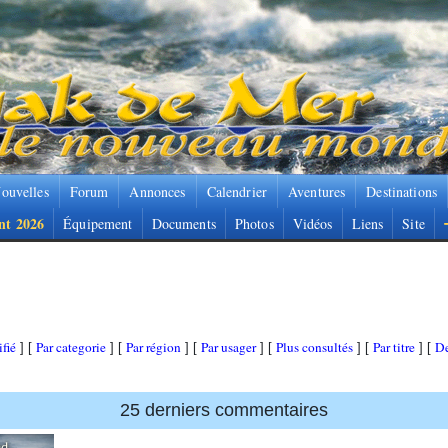
ouvelles
Forum
Annonces
Calendrier
Aventures
Destinations
nt 2026
Équipement
Documents
Photos
Vidéos
Liens
Site
fié
Par categorie
Par région
Par usager
Plus consultés
Par titre
De
] [
] [
] [
] [
] [
] [
25 derniers commentaires