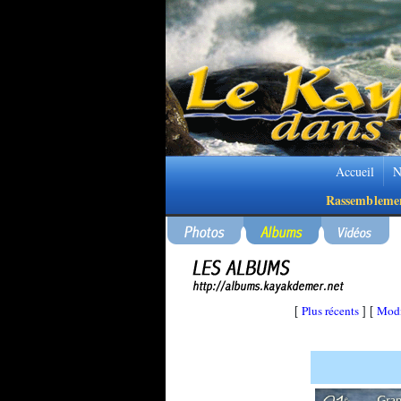
Accueil
N
Rassembleme
Plus récents
Modi
[
] [