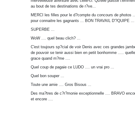
merveilleuse aventure avec celle-ci. Qu'elle puisse t'emmen
au bout de tes destinations de r?ve...
MERCI les filles pour le d?compte du concours de photos ..
pour connaitre les gagnants ... BON TRAVAIL D'?QUIPE ...
SUPERBE ...
WoW .... quel beau clich? ...
C'est toujours sp?cial de voir Denis avec ces grandes jamb
de pouvoir se tenir aussi bien en petit bonhomme ..... quell
grace quand m?me ....
Quel coup de pagaie ce LUDO .... un vrai pro ...
Quel bon souper ...
Toute une amie .... Gros Bisous ...
Des ma?tres de c?r?monie exceptionnelle .... BRAVO enco
et encore ....