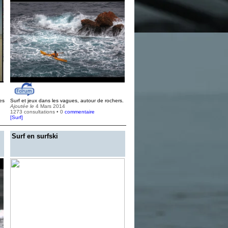
es
Surf et jeux dans les vagues, autour de rochers.
Ajoutée le
4 Mars 2014
1273 consultations • 0
commentaire
[
Surf
]
Surf en surfski