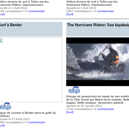
idéos récents de surf à Tofino par les
Vidéos récents de surf à Tofino par les
urricanes Riders. Impressionnant.
Hurricanes Riders. Impressionnant.
joutée le
1 Avril 2013
Ajoutée le
1 Avril 2013
128 consultations • 0
commentaire
1087 consultations • 0
commentaire
urf
]
[
Surf
]
Surf à Berder
The Hurricane Riders: Sea kayakai
Groupe de passionnés de kayak de mer extrê
de la Côte Ouest qui filment leurs exploits. Bell
images. Belle musique. Hautement addictif...
Ajoutée le
30 Janvier 2012
1744 consultations • 0
commentaire
[
Surf
]
ague de courant à Berder dans le golfe du
orbihan
joutée le
27 Août 2012
666 consultations • 0
commentaire
urf
]