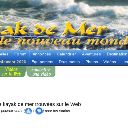
elles
Forum
Annonces
Calendrier
Aventures
Destination
blement 2026
Équipement
Documents
Photos
Vidéos
Lie
e kayak de mer trouvées sur le Web
pouvoir voter (
/
) pour les vidéos.