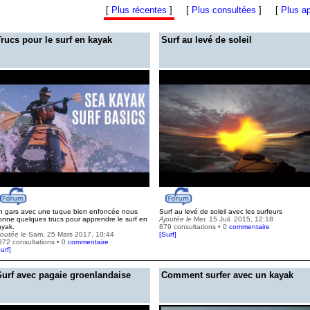
[
Plus récentes
]
[
Plus consultées
]
[
Plus a
Trucs pour le surf en kayak
Surf au levé de soleil
n gars avec une tuque bien enfoncée nous
Surf au levé de soleil avec les surfeurs
onne quelques trucs pour apprendre le surf en
Ajoutée le
Mer. 15 Juil. 2015, 12:18
ayak.
879 consultations • 0
commentaire
joutée le
Sam. 25 Mars 2017, 10:44
[
Surf
]
372 consultations • 0
commentaire
urf
]
Surf avec pagaie groenlandaise
Comment surfer avec un kayak