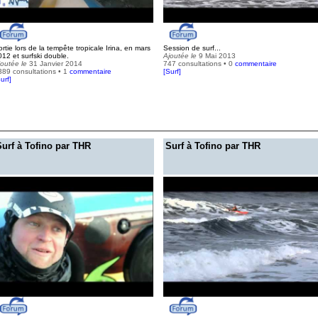
rtie lors de la tempête tropicale Irina, en mars
Session de surf...
012 et surfski double.
Ajoutée le
9 Mai 2013
joutée le
31 Janvier 2014
747 consultations • 0
commentaire
389 consultations • 1
commentaire
[
Surf
]
urf
]
Surf à Tofino par THR
Surf à Tofino par THR