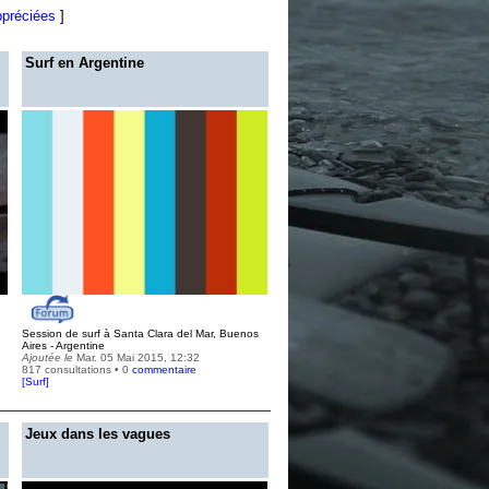
ppréciées
]
Surf en Argentine
Session de surf à Santa Clara del Mar, Buenos
Aires - Argentine
Ajoutée le
Mar. 05 Mai 2015, 12:32
817 consultations • 0
commentaire
[
Surf
]
Jeux dans les vagues