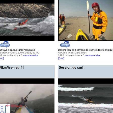
urf avec pagaie groenlandaise
Description des kayaks de surf et des techniqu
joutée le
Mer. 22 Avril 2015, 23:50
Ajoutée le
19 Mars 2014
31 consultations • 0
commentaire
1992 consultations • 0
commentaire
urf
]
[
Surf
]
68km/h en surf !
Session de surf