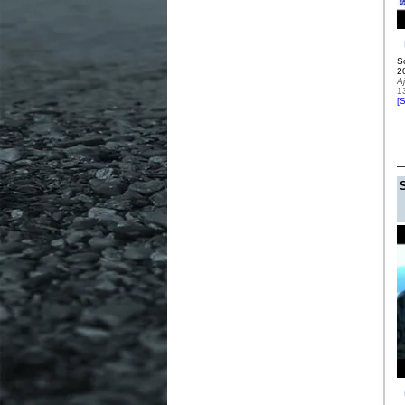
So
2
A
1
[
S