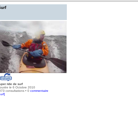
Surf
uper ride de surf
joutée le
6 Octobre 2010
073 consultations • 0
commentaire
urf
]