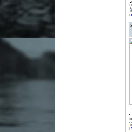
V
H
A
1
[
S
V
M
A
1
[
S