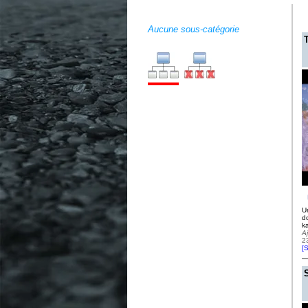
Aucune sous-catégorie
U
d
k
A
2
[
S