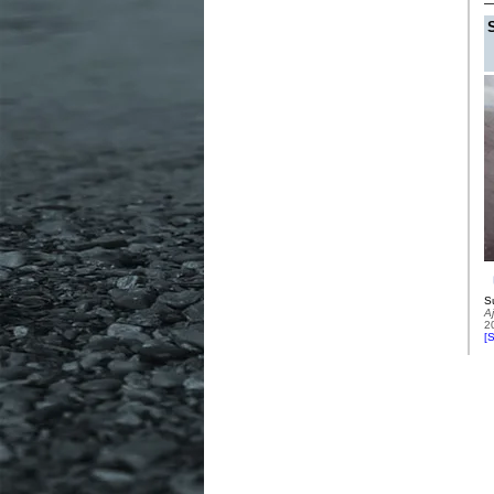
S
A
2
[
S