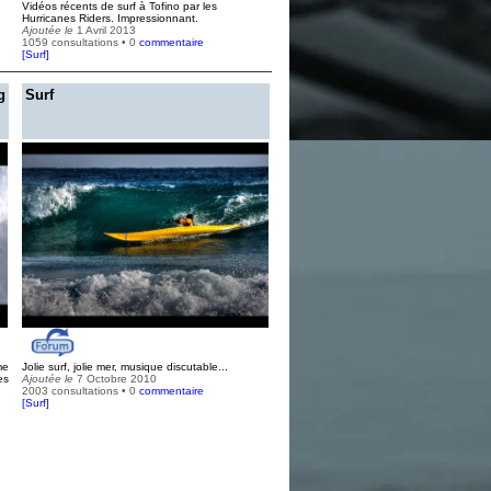
Vidéos récents de surf à Tofino par les
Hurricanes Riders. Impressionnant.
Ajoutée le
1 Avril 2013
1059 consultations • 0
commentaire
[
Surf
]
g
Surf
me
Jolie surf, jolie mer, musique discutable...
es
Ajoutée le
7 Octobre 2010
2003 consultations • 0
commentaire
[
Surf
]