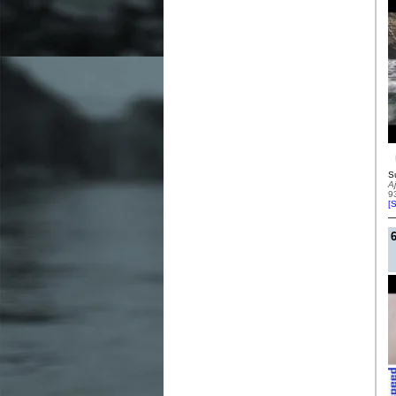
S
A
9
[
S