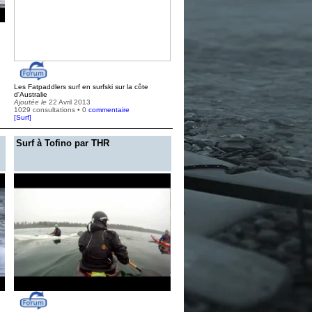
Les Fatpaddlers surf en surfski sur la côte
d'Australie
Ajoutée le
22 Avril 2013
1029 consultations • 0
commentaire
[
Surf
]
Surf à Tofino par THR