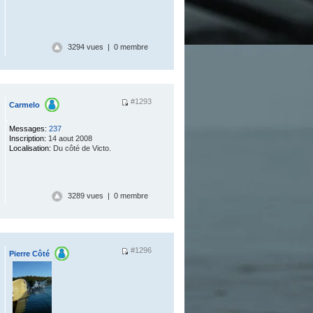
3294 vues | 0 membre
#1293
Carmelo
.
Messages:
237
Inscription:
14 aout 2008
Localisation:
Du côté de Victo.
3289 vues | 0 membre
#1296
Pierre Côté