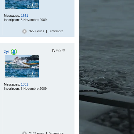
.
Messages:
1851
Inscription:
8 Novembre 2009
3227 vues | 0 membre
#2279
Zyl
.
Messages:
1851
Inscription:
8 Novembre 2009
2483 vues | 0 membre