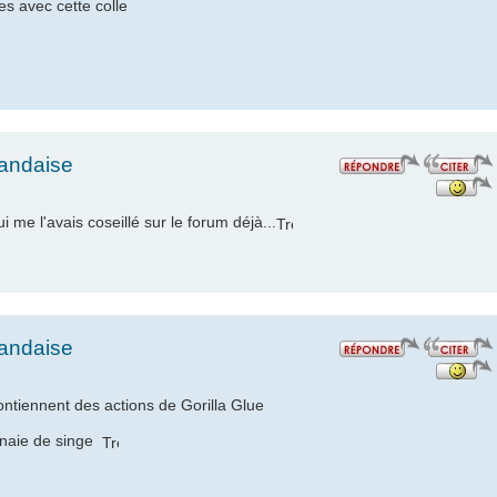
s avec cette colle
landaise
 me l'avais coseillé sur le forum déjà...
landaise
iennent des actions de Gorilla Glue
monaie de singe