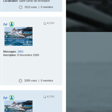
Localisation:
Saint-Denis-de-Brompton
3113 vues | 0 membre
#1294
Zyl
.
Messages:
1851
Inscription:
8 Novembre 2009
3285 vues | 0 membre
#1299
Zyl