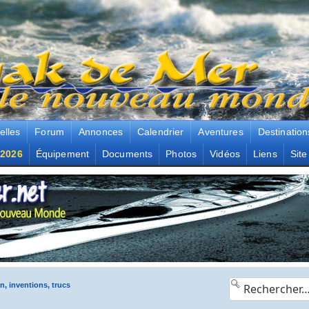
elles
Forum
Annonces
Calendrier
Aventures
Destination
2026
Équipement
Documents
Photos
Vidéos
Liens
Site
n, inventions, trucs