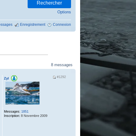
Options
ssages
Enregistrement
Connexion
8 messages
#1292
Zyl
.
Messages:
1851
Inscription:
8 Novembre 2009