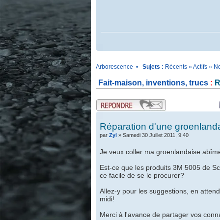
.
Arborescence
•
Sujets :
Récents
»
Actifs
»
No
Fait-maison, inventions, trucs
:
R
.
.
Réparation d'une groenland
par
Zyl
» Samedi 30 Juillet 2011, 9:40
Je veux coller ma groenlandaise abîmé
Est-ce que les produits 3M 5005 de Sco
ce facile de se le procurer?
Allez-y pour les suggestions, en attend
midi!
Merci à l'avance de partager vos conn