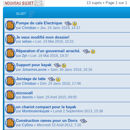
13 sujets • Page 1 sur 1
SUJET
Pompe de cale Electrique
3
par
Christian
» Jeu. 24 Janv. 2019, 14:37
Je veux modifié mon dossier!
par
sebas
» Lun. 23 Mai 2016, 10:22
Réparation d'un gouvernail arraché.
3
par
Zyl
» Lun. 16 Mai 2016, 19:37
Support pour kayak
5
par
JohanneLavoie
» Sam. 30 Janv. 2016, 16:16
Jointage de latte
1
par
Christian
» Dim. 24 Janv. 2016, 17:46
microcell
par
deenis
» Sam. 25 Avril 2015, 09:05
un chariot compact pour le kayak
par
Montrealenkayak
» Lundi 2 Septembre 2013, 15:38
Construction rames pour un Doris
par
CyDou
» Mercredi 15 Août 2012, 7:20