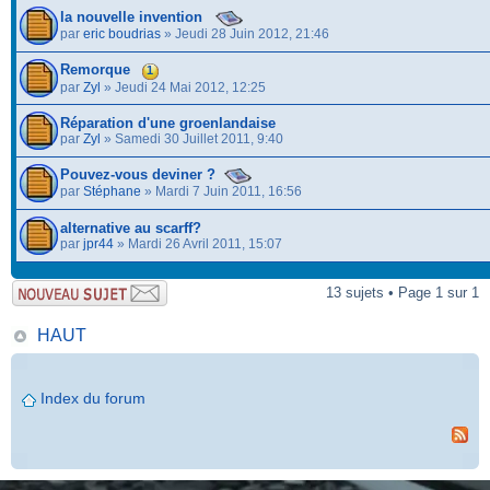
la nouvelle invention
par
eric boudrias
» Jeudi 28 Juin 2012, 21:46
Remorque
1
par
Zyl
» Jeudi 24 Mai 2012, 12:25
Réparation d'une groenlandaise
par
Zyl
» Samedi 30 Juillet 2011, 9:40
Pouvez-vous deviner ?
par
Stéphane
» Mardi 7 Juin 2011, 16:56
alternative au scarff?
par
jpr44
» Mardi 26 Avril 2011, 15:07
13 sujets • Page 1 sur 1
HAUT
Index du forum