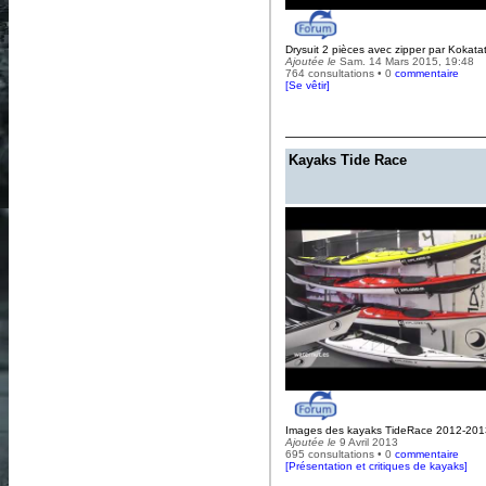
Drysuit 2 pièces avec zipper par Kokata
Ajoutée le
Sam. 14 Mars 2015, 19:48
764 consultations • 0
commentaire
[
Se vêtir
]
Kayaks Tide Race
Images des kayaks TideRace 2012-201
Ajoutée le
9 Avril 2013
695 consultations • 0
commentaire
[
Présentation et critiques de kayaks
]