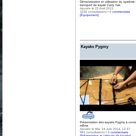
Démonstration et utilisation du système
transport de kayak Carry Yak.
Ajoutée le
22 Avril 2013
1030 consultations • 0
commentaire
[
Équipement
]
Kayaks Pygmy
Présentation des kayaks Pygmy à constr
même
Ajoutée le
Mar. 24 Juin 2014, 12:47
981 consultations • 0
commentaire
[
Présentation et critiques de kayaks
]