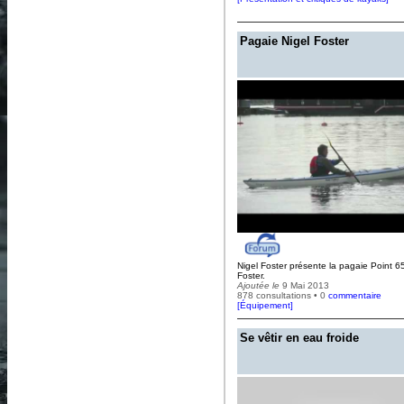
Pagaie Nigel Foster
Nigel Foster présente la pagaie Point 65
Foster.
Ajoutée le
9 Mai 2013
878 consultations • 0
commentaire
[
Équipement
]
Se vêtir en eau froide