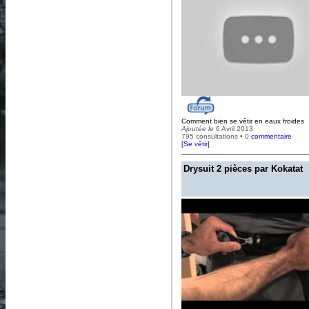
Comment bien se vêtir en eaux froides
Ajoutée le
6 Avril 2013
795 consultations • 0
commentaire
[
Se vêtir
]
Drysuit 2 pièces par Kokatat