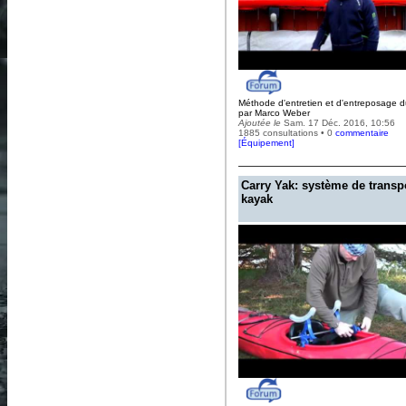
Méthode d'entretien et d'entreposage 
par Marco Weber
Ajoutée le
Sam. 17 Déc. 2016, 10:56
1885 consultations • 0
commentaire
[
Équipement
]
Carry Yak: système de transp
kayak