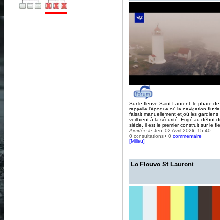
Sur le fleuve Saint-Laurent, le phare de l
rappelle l'époque où la navigation fluvia
faisait manuellement et où les gardiens
veillaient à la sécurité. Érigé au début 
siècle, il est le premier construit sur le fl
Ajoutée le
Jeu. 02 Avril 2026, 15:40
0 consultations • 0
commentaire
[
Milieu
]
Le Fleuve St-Laurent