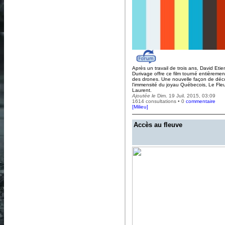
Après un travail de trois ans, David Eti
Durivage offre ce film tourné entièremen
des drones. Une nouvelle façon de déco
l'immensité du joyau Québecois, Le Fleu
Laurent.
Ajoutée le
Dim. 19 Juil. 2015, 03:09
1614 consultations • 0
commentaire
[
Milieu
]
Accès au fleuve