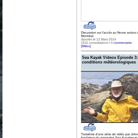
Discussion sur l'accès au fleuve autour d
Montréal
Ajoutée le
12 Mars 2014
1011 consultations • 0
commentaire
[
Milieu
]
Sea Kayak Videos Episode 3:
conditions météorologiques
Troisième d'une série de vidéo par Joh
fondateur du magazine Sea Kayaker et 