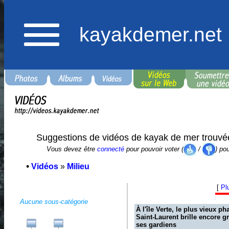
kayakdemer.net
Suggestions de vidéos de kayak de mer trouvé
Vous devez être
connecté
pour pouvoir voter (
/
) po
•
Vidéos
»
Milieu
[
Pl
Aucune sous-catégorie
À l'île Verte, le plus vieux ph
Saint-Laurent brille encore g
ses gardiens