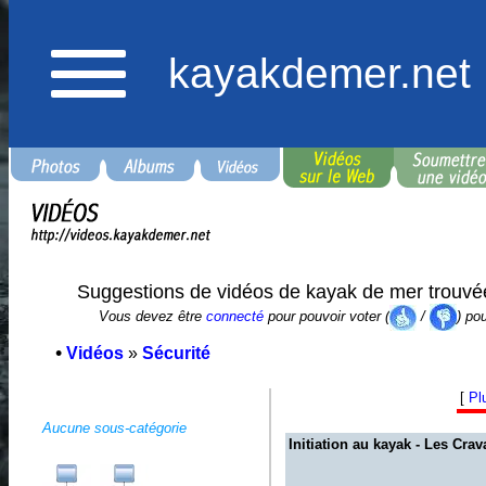
kayakdemer.net
Suggestions de vidéos de kayak de mer trouvé
Vous devez être
connecté
pour pouvoir voter (
/
) po
•
Vidéos
»
Sécurité
[
Pl
Aucune sous-catégorie
Initiation au kayak - Les Crav