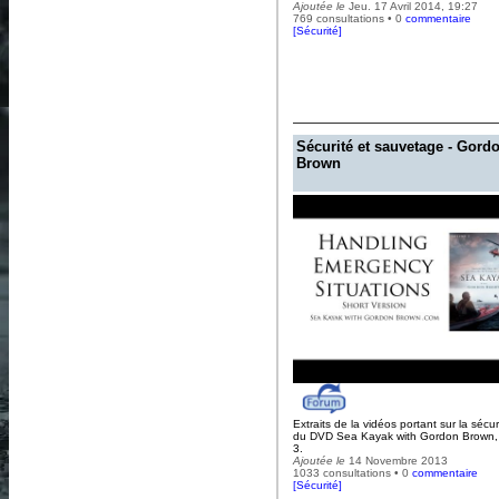
Ajoutée le
Jeu. 17 Avril 2014, 19:27
769 consultations • 0
commentaire
[
Sécurité
]
Sécurité et sauvetage - Gord
Brown
Extraits de la vidéos portant sur la sécuri
du DVD Sea Kayak with Gordon Brown,
3.
Ajoutée le
14 Novembre 2013
1033 consultations • 0
commentaire
[
Sécurité
]