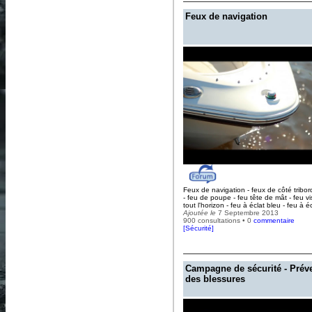
Feux de navigation
Feux de navigation - feux de côté tribo
- feu de poupe - feu tête de mât - feu vi
tout l'horizon - feu à éclat bleu - feu à é
Ajoutée le
7 Septembre 2013
900 consultations • 0
commentaire
[
Sécurité
]
Campagne de sécurité - Prév
des blessures