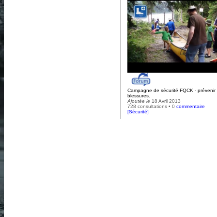
Campagne de sécurité FQCK - prévenir 
blessures.
Ajoutée le
18 Avril 2013
728 consultations • 0
commentaire
[
Sécurité
]