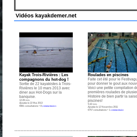
Vidéos kayakdemer.net
Kayak Trois-Rivières : Les
Roulades en piscines
compagnons du hot-dog !
Faite cet été pour le Festivag
pour donner le gout aux nouv
Sortie de 22 kayakistes à Trois-
Voici une petite compilation d
Rivières le 10 mars 2013 avec
premières roulades de plusieu
diner aux Hot-Dogs sur la
Histoire de bien partir la sais
banquise.
piscines!
12:28 min.
Ajoutée le
22 Mai 2013
5:32 min.
commentaires
6981 consultations • 8
Ajoutée le
12 Novembre 2011
commentaire
6757 consultations • 1
.