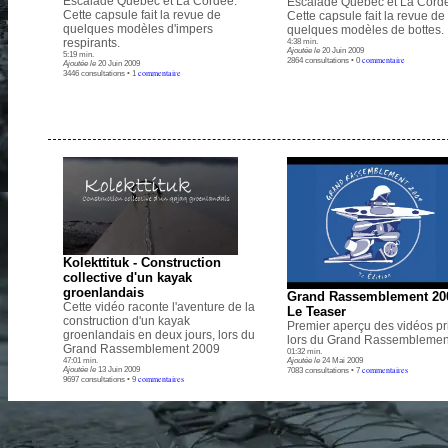
Escalade Québec et La Cordée.
Escalade Québec et La Cord
Cette capsule fait la revue de
Cette capsule fait la revue de
quelques modèles d'impers
quelques modèles de bottes.
respirants.
4:38 min.
Ajoutée le
20 Juin 2009
5:19 min.
commentaire
2864 consultations • 0
Ajoutée le
20 Juin 2009
commentaire
3446 consultations • 1
.
Kolekttituk - Construction
collective d'un kayak
groenlandais
Grand Rassemblement 200
Cette vidéo raconte l'aventure de la
Le Teaser
construction d'un kayak
Premier aperçu des vidéos pr
groenlandais en deux jours, lors du
lors du Grand Rassemblemen
Grand Rassemblement 2009
01:32 min.
Ajoutée le
24 Mai 2009
47:01 min.
commentaires
Ajoutée le
13 Juin 2009
7083 consultations • 7
commentaires
9697 consultations • 9