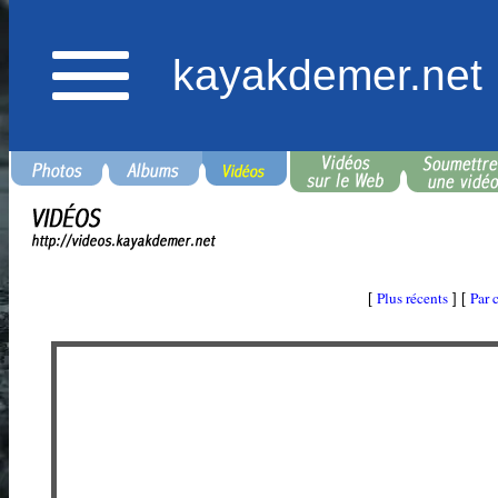
kayakdemer.net
Plus récents
Par 
[
] [