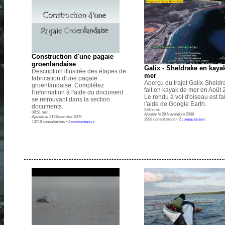
Construction d'une pagaie
groenlandaise
Galix - Sheldrake en kaya
Description illustrée des étapes de
mer
fabrication d'une pagaie
Aperçu du trajet Galix-Sheldr
groenlandaise. Complétez
fait en kayak de mer en Août 
l'information à l'aide du document
Le rendu à vol d'oiseau est fai
se retrouvant dans la section
l'aide de Google Earth.
documents.
3:50 min.
08:51 min.
Ajoutée le
28 Novembre 2009
Ajoutée le
21 Décembre 2009
commentaires
3989 consultations • 2
commentaires
13718 consultations • 4
.