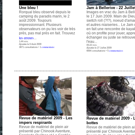
Une bleu !
Jam à Bellerive - 22 Juille
Rorqual bleu observé depuis le
Images en vrac du Jam à Bell
camping du paradis marin, le 2
le 17 Juin 2009. Main de Dieu
août 2009. Toujours
switch roll (?!?), noeud d'ama
impressionnant. Plusieurs
et autres niaiseries... Le Jam 
observateurs on pu les voir de très
en fait une rencontre de kayak
près, pas mal près en fait. Trouvez
où on profite pour jouer, appr
les erreurs
échanger ou juste se retrouve
...
l'eau...
1:44 min.
Ajoutée le
6 Août 2009
05:22 min.
commentaire
3871 consultations • 1
Ajoutée le
27 Juillet 2009
commentaires
6694 consultations • 5
.
Revue de matériel 2009 - Les
Revue de matériel 2009 - 
impers respirants
bottes
Revue de matériel de plein air
Revue de matériel de plein ai
présenté par Chinook Aventure,
présenté par Chinook Aventur