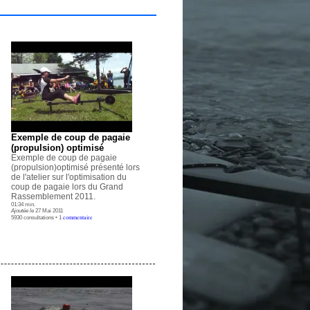
Exemple de coup de pagaie
(propulsion) optimisé
Exemple de coup de pagaie
(propulsion)optimisé présenté lors
de l'atelier sur l'optimisation du
coup de pagaie lors du Grand
Rassemblement 2011.
01:34 min.
Ajoutée le
27 Mai 2011
commentaire
5930 consultations • 1