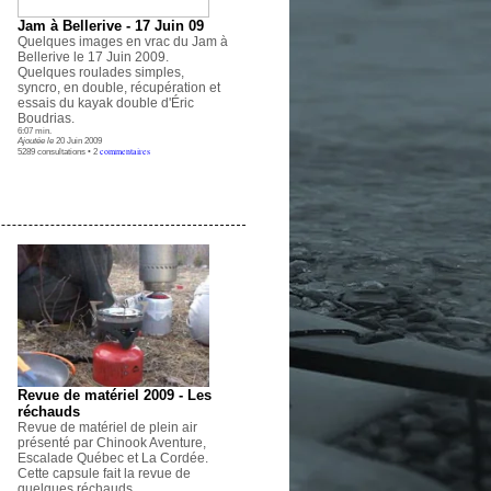
Jam à Bellerive - 17 Juin 09
Quelques images en vrac du Jam à
Bellerive le 17 Juin 2009.
Quelques roulades simples,
syncro, en double, récupération et
essais du kayak double d'Éric
Boudrias.
6:07 min.
Ajoutée le
20 Juin 2009
commentaires
5289 consultations • 2
Revue de matériel 2009 - Les
réchauds
Revue de matériel de plein air
présenté par Chinook Aventure,
Escalade Québec et La Cordée.
Cette capsule fait la revue de
quelques réchauds.