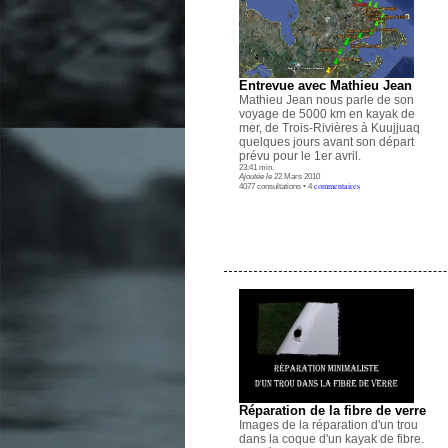
Entrevue avec Mathieu Jean
Mathieu Jean nous parle de son
voyage de 5000 km en kayak de
mer, de Trois-Rivières à Kuujjuaq
quelques jours avant son départ
prévu pour le 1er avril.
23:41 min.
Ajoutée le
22 Mars 2010
commentaires
4077 consultations • 4
.
Réparation de la fibre de verre
Images de la réparation d'un trou
dans la coque d'un kayak de fibre.