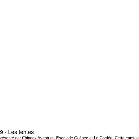
9 - Les tentes
 présenté par Chinook Aventure, Escalade Québec et La Cordée. Cette capsule 