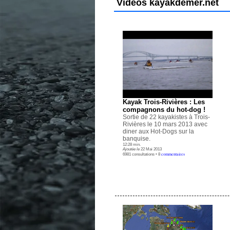
Vidéos kayakdemer.net
Kayak Trois-Rivières : Les
compagnons du hot-dog !
Sortie de 22 kayakistes à Trois-
Rivières le 10 mars 2013 avec
diner aux Hot-Dogs sur la
banquise.
12:28 min.
Ajoutée le
22 Mai 2013
commentaires
6981 consultations • 8
.