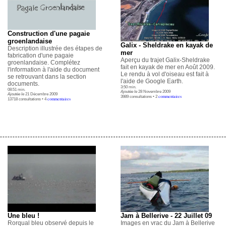
Construction d'une pagaie
groenlandaise
Galix - Sheldrake en kayak de
Description illustrée des étapes de
mer
fabrication d'une pagaie
Aperçu du trajet Galix-Sheldrake
groenlandaise. Complétez
fait en kayak de mer en Août 2009.
l'information à l'aide du document
Le rendu à vol d'oiseau est fait à
se retrouvant dans la section
l'aide de Google Earth.
documents.
3:50 min.
08:51 min.
Ajoutée le
28 Novembre 2009
Ajoutée le
21 Décembre 2009
commentaires
3989 consultations • 2
commentaires
13718 consultations • 4
Une bleu !
Jam à Bellerive - 22 Juillet 09
Rorqual bleu observé depuis le
Images en vrac du Jam à Bellerive