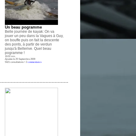
Un beau pogramme
Belle journée de kayak: On va
jouer un peu dans la Vagues à Guy,
on bouffe puis on fait la descente
des ponts, à partir de verdun
jusqu'à Bellerive. Quel beau
pogramme !
16:02 min.
Ajoutée le
25 Septembre 2009
commentaires
5421 consultations • 2