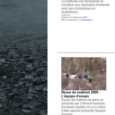
La méthode est minimaliste et
constitue une réparation résistante
avec peu d'emphase sur
l'esthétisme.
13:11 min.
Ajoutée le
12 Septembre 2009
commentaires
9301 consultations • 2
.
Revue de matériel 2009 -
L'équipe d'essais
Revue de matériel de plein air
présenté par Chinook Aventure,
Escalade Québec et La Cordée.
Cette capsule présente l'équipe
d'essais.