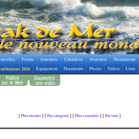
ouvelles
Forum
Annonces
Calendrier
Aventures
Destinations
emblement 2026
Équipement
Documents
Photos
Vidéos
Liens
Plus récents
Par categorie
Plus consultés
Par titre
[
] [
] [
] [
]