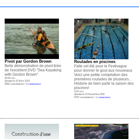
Pivot par Gordon Brown
Roulades en piscines
Belle démonstration de pivot tirée
Faite cet été pour le Festivague
de l'excellent DVD "Sea Kayaking
pour donner le gout aux nouveaux.
with Gordon Brown".
Voici une petite compilation des
00:44 min.
premières roulades de plusieurs...
Ajoutée le
22 Mars 2013
Histoire de bien partir la saison des
commentaire
5002 consultations • 0
piscines!
5:32 min.
Ajoutée le
12 Novembre 2011
commentaire
6757 consultations • 1