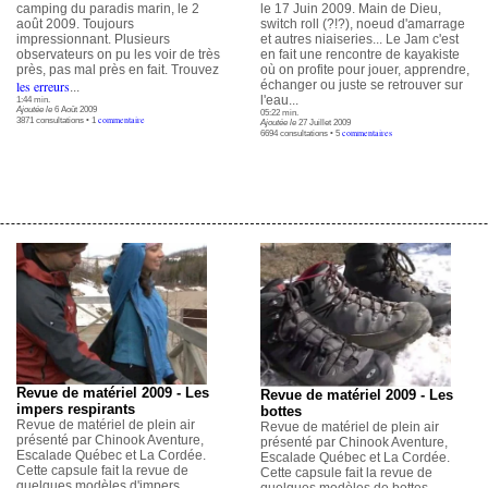
camping du paradis marin, le 2
le 17 Juin 2009. Main de Dieu,
août 2009. Toujours
switch roll (?!?), noeud d'amarrage
impressionnant. Plusieurs
et autres niaiseries... Le Jam c'est
observateurs on pu les voir de très
en fait une rencontre de kayakiste
près, pas mal près en fait. Trouvez
où on profite pour jouer, apprendre,
les erreurs
échanger ou juste se retrouver sur
...
l'eau...
1:44 min.
Ajoutée le
6 Août 2009
05:22 min.
commentaire
3871 consultations • 1
Ajoutée le
27 Juillet 2009
commentaires
6694 consultations • 5
Revue de matériel 2009 - Les
Revue de matériel 2009 - Les
impers respirants
bottes
Revue de matériel de plein air
Revue de matériel de plein air
présenté par Chinook Aventure,
présenté par Chinook Aventure,
Escalade Québec et La Cordée.
Escalade Québec et La Cordée.
Cette capsule fait la revue de
Cette capsule fait la revue de
quelques modèles d'impers