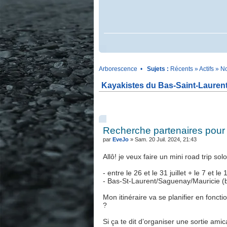
.
Arborescence
•
Sujets :
Récents
»
Actifs
»
No
Kayakistes du Bas-Saint-Lauren
.
.
Recherche partenaires pour so
par
EveJo
» Sam. 20 Juil. 2024, 21:43
Allô! je veux faire un mini road trip s
- entre le 26 et le 31 juillet + le 7 et le
- Bas-St-Laurent/Saguenay/Mauricie (
Mon itinéraire va se planifier en fonct
?
Si ça te dit d’organiser une sortie a