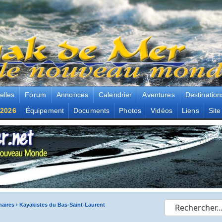
elles
Forum
Annonces
Calendrier
Aventures
Destination
2026
Équipement
Documents
Photos
Vidéos
Liens
Site
naires
›
Kayakistes du Bas-Saint-Laurent