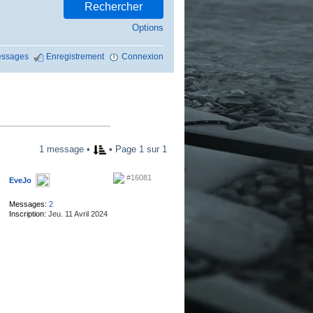
Options
ssages
Enregistrement
Connexion
1 message •
• Page 1 sur 1
#16081
EveJo
.
Messages:
2
Inscription:
Jeu. 11 Avril 2024