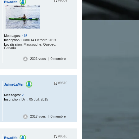
#9509
Bwadife
.
Messages:
415
Inscription:
Lundi 14 Octobre 2013
Localisation:
Mascouche, Quebec,
Canada
2321 vues | 0 membre
#9510
JaimeLaMer
.
Messages:
2
Inscription:
Dim. 05 Juil. 2015
2317 vues | 0 membre
#9516
Bwadife