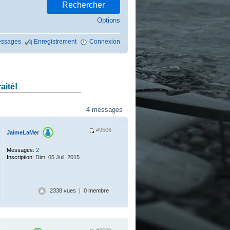
Options
ssages
Enregistrement
Connexion
aité!
4 messages
#9506
JaimeLaMer
.
Messages:
2
Inscription:
Dim. 05 Juil. 2015
2338 vues | 0 membre