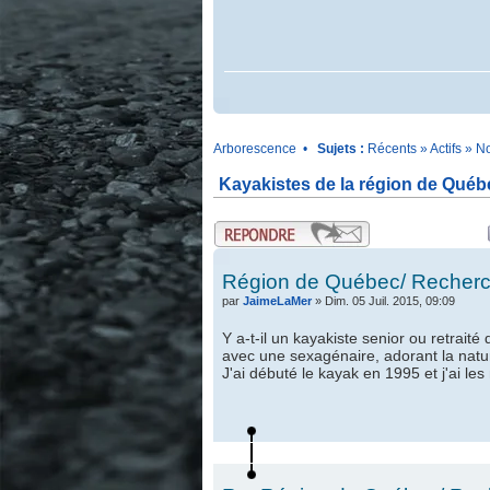
.
Arborescence
•
Sujets :
Récents
»
Actifs
»
No
Kayakistes de la région de Québ
.
.
Région de Québec/ Recherche
par
JaimeLaMer
» Dim. 05 Juil. 2015, 09:09
Y a-t-il un kayakiste senior ou retraité
avec une sexagénaire, adorant la nature
J'ai débuté le kayak en 1995 et j'ai les