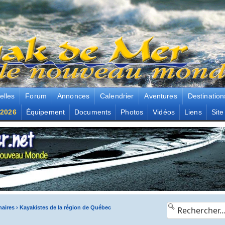
elles
Forum
Annonces
Calendrier
Aventures
Destination
2026
Équipement
Documents
Photos
Vidéos
Liens
Site
naires
›
Kayakistes de la région de Québec