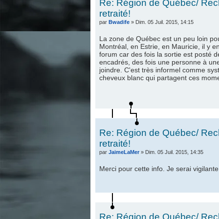
Re: Région de Québec/ Rech
retraité!
par
Bwadife
» Dim. 05 Juil. 2015, 14:15
La zone de Québec est un peu loin pou
Montréal, en Estrie, en Mauricie, il y e
forum car des fois la sortie est posté 
encadrés, des fois une personne à une e
joindre. C'est très informel comme sys
cheveux blanc qui partagent ces momen
Re: Région de Québec/ Rech
retraité!
par
JaimeLaMer
» Dim. 05 Juil. 2015, 14:35
Merci pour cette info. Je serai vigilante
Re: Région de Québec/ Rech