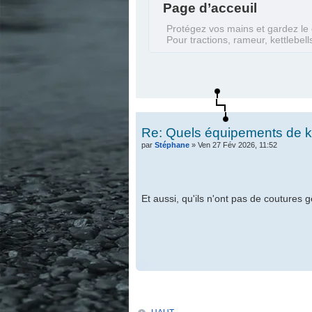
Page d’acceuil
Protégez vos mains et gardez le 
Pour tractions, rameur, kettlebell
Re: Quels équipements de ka
par
Stéphane
» Ven 27 Fév 2026, 11:52
Et aussi, qu'ils n'ont pas de coutures
.
.
.