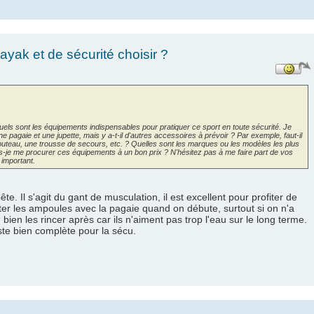
yak et de sécurité choisir ?
uels sont les équipements indispensables pour pratiquer ce sport en toute sécurité. Je
ne pagaie et une jupette, mais y a-t-il d'autres accessoires à prévoir ? Par exemple, faut-il
couteau, une trousse de secours, etc. ? Quelles sont les marques ou les modèles les plus
is-je me procurer ces équipements à un bon prix ? N'hésitez pas à me faire part de vos
important.
bête. Il s'agit du gant de musculation, il est excellent pour profiter de
iter les ampoules avec la pagaie quand on débute, surtout si on n'a
 bien les rincer après car ils n'aiment pas trop l'eau sur le long terme.
ste bien complète pour la sécu.