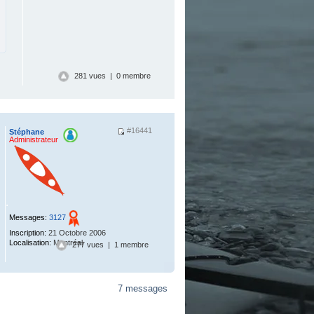
281 vues | 0 membre
#16441
Stéphane
Administrateur
.
Messages:
3127
Inscription:
21 Octobre 2006
Localisation:
Montréal
277 vues | 1 membre
7 messages