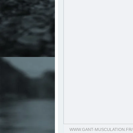
WWW.GANT-MUSCULATION.FR/