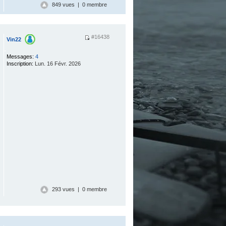
849 vues | 0 membre
#16438
Vin22
.
Messages:
4
Inscription:
Lun. 16 Févr. 2026
293 vues | 0 membre