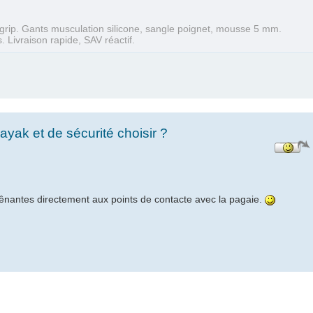
grip. Gants musculation silicone, sangle poignet, mousse 5 mm.
s. Livraison rapide, SAV réactif.
yak et de sécurité choisir ?
 gênantes directement aux points de contacte avec la pagaie.