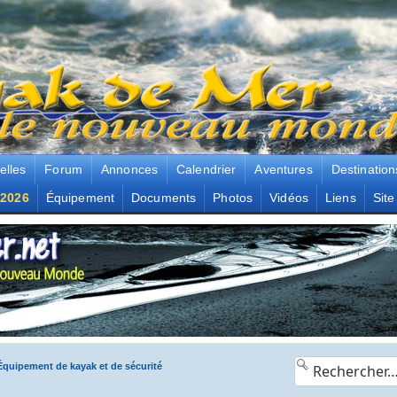
elles
Forum
Annonces
Calendrier
Aventures
Destination
2026
Équipement
Documents
Photos
Vidéos
Liens
Site
Équipement de kayak et de sécurité