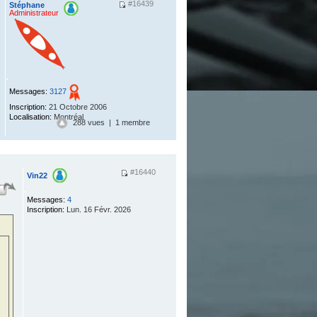
#16439
Stéphane
Administrateur
.
Messages:
3127
Inscription:
21 Octobre 2006
Localisation:
Montréal
288 vues | 1 membre
#16440
Vin22
.
Messages:
4
Inscription:
Lun. 16 Févr. 2026