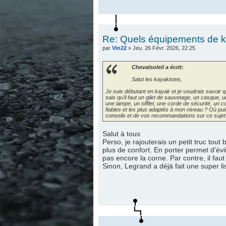
Re: Quels équipements de ka
par
Vin22
» Jeu. 26 Févr. 2026, 22:25
Chevalsoleil a écrit:
Salut les kayakistes,
Je suis débutant en kayak et je voudrais savoir q
sais qu'il faut un gilet de sauvetage, un casque, u
une lampe, un sifflet, une corde de sécurité, un 
fiables et les plus adaptés à mon niveau ? Où pu
conseils et de vos recommandations sur ce sujet 
Salut à tous
Perso, je rajouterais un petit truc tout 
plus de confort. En porter permet d'év
pas encore la corne. Par contre, il faut
Sinon, Legrand a déjà fait une super li