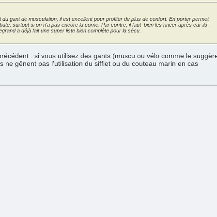
t du gant de musculation, il est excellent pour profiter de plus de confort. En porter permet
te, surtout si on n'a pas encore la corne. Par contre, il faut bien les rincer après car ils
egrand a déjà fait une super liste bien complète pour la sécu.
récédent : si vous utilisez des gants (muscu ou vélo comme le suggèr
s ne gênent pas l'utilisation du sifflet ou du couteau marin en cas