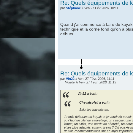
Re: Quels équipements de ka
par
Stéphane
» Ven 27 Fév 2026, 10:11
Quand j'ai commencé à faire du kayak de
technique et la corne fond qu'on a plu
débuts.
Re: Quels équipements de ka
par
Vin22
» Ven. 27 Févr. 2026, 11:11
Modifié le Ven. 27 Févr. 2026, 11:13
Vin22 a écrit:
Chevalsoleil a écrit:
Salut les kayakistes,
Je suis débutant en kayak et je voudrais savoir 
qu'il faut un gilet de sauvetage, un casque, une 
lampe, un sifflet, une corde de sécurité, un cou
et les plus adaptés à mon niveau ? Où puis-je m
de vos recommandations sur ce sujet important