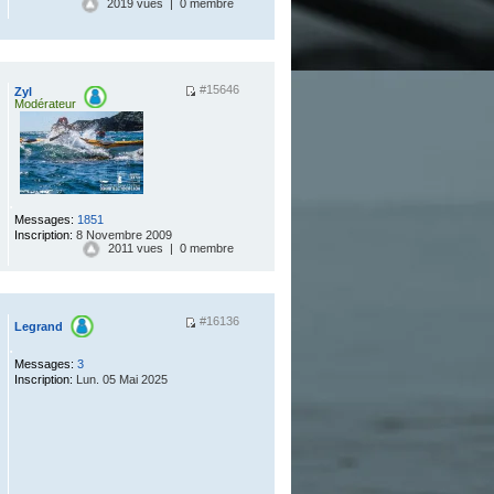
2019 vues | 0 membre
#15646
Zyl
Modérateur
.
Messages:
1851
Inscription:
8 Novembre 2009
2011 vues | 0 membre
#16136
Legrand
.
Messages:
3
Inscription:
Lun. 05 Mai 2025