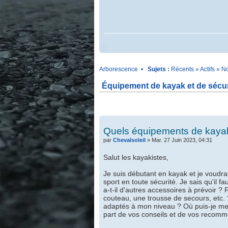
.
Arborescence
•
Sujets :
Récents
»
Actifs
»
No
Équipement de kayak et de sécur
.
.
Quels équipements de kayak 
par
Chevalsoleil
» Mar. 27 Juin 2023, 04:31
Salut les kayakistes,
Je suis débutant en kayak et je voudra
sport en toute sécurité. Je sais qu'il 
a-t-il d'autres accessoires à prévoir ? 
couteau, une trousse de secours, etc. 
adaptés à mon niveau ? Où puis-je me 
part de vos conseils et de vos recomma