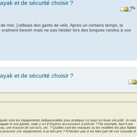
yak et de sécurité choisir ?
 mer, j'utilisais des gants de vélo. Après un certains temps, la
s vraiment besoin mais ne pas hésiter lors des longues randos à vos
yak et de sécurité choisir ?
quels sont les équipements indispensables pour pratiquer ce sport en toute sécurité. Je sais
pagaie et une jupette, mais y a-t-il d'autres accessoires à prévoir ? Par exemple, faut-il une
teau, une trousse de secours, etc. ? Quelles sont les marques ou les modèles les plus fiables
e procurer ces équipements à un bon prix ? N'hésitez pas à me faire part de vos conseils et
.