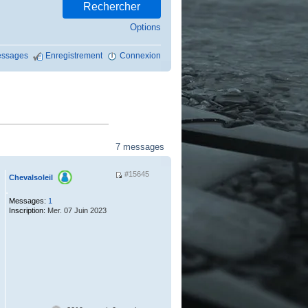
Options
ssages
Enregistrement
Connexion
7 messages
#15645
Chevalsoleil
.
Messages:
1
Inscription:
Mer. 07 Juin 2023