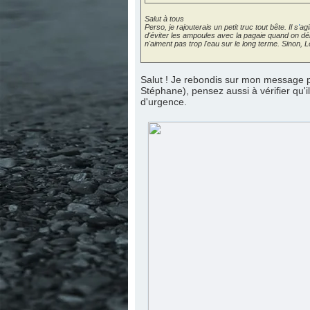
Salut à tous
Perso, je rajouterais un petit truc tout bête. Il s
'
agi
d'éviter les ampoules avec la pagaie quand on débu
n'aiment pas trop l'eau sur le long terme. Sinon, L
Salut ! Je rebondis sur mon message p
Stéphane), pensez aussi à vérifier qu'il
d'urgence.