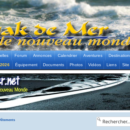
elles
Forum
Annonces
Calendrier
Aventures
Destination
2026
Équipement
Documents
Photos
Vidéos
Liens
Site
Vêtements