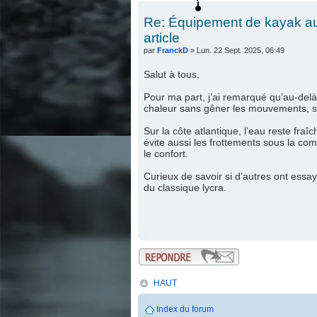
Re: Équipement de kayak au 
article
par
FranckD
» Lun. 22 Sept. 2025, 06:49
Salut à tous,
Pour ma part, j’ai remarqué qu’au-delà 
chaleur sans gêner les mouvements, s
Sur la côte atlantique, l’eau reste fra
évite aussi les frottements sous la co
le confort.
Curieux de savoir si d’autres ont essa
du classique lycra.
.
.
.
HAUT
Index du forum