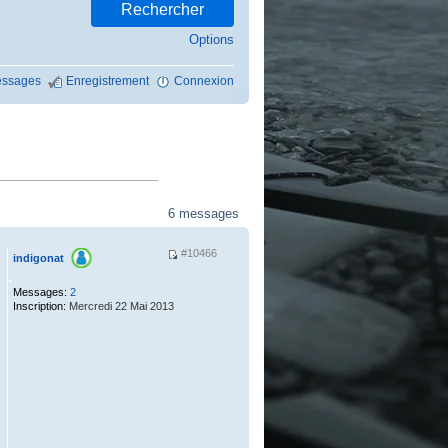
Options
ssages
Enregistrement
Connexion
6 messages
#10466
indigonat
.
Messages:
2
Inscription:
Mercredi 22 Mai 2013