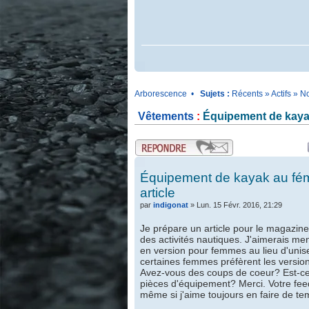
.
Arborescence
•
Sujets :
Récents
»
Actifs
»
No
Vêtements
:
Équipement de kayak
.
.
Équipement de kayak au fémi
article
par
indigonat
» Lun. 15 Févr. 2016, 21:29
Je prépare un article pour le magazine 
des activités nautiques. J'aimerais me
en version pour femmes au lieu d'unise
certaines femmes préfèrent les version
Avez-vous des coups de coeur? Est-ce 
pièces d'équipement? Merci. Votre feed
même si j'aime toujours en faire de t