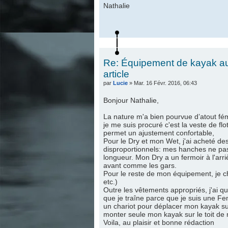
Nathalie
Re: Équipement de kayak au 
article
par
Lucie
» Mar. 16 Févr. 2016, 06:43
Bonjour Nathalie,
La nature m'a bien pourvue d’atout fémi
je me suis procuré c'est la veste de fl
permet un ajustement confortable,
Pour le Dry et mon Wet, j'ai acheté des
disproportionnels: mes hanches ne passa
longueur. Mon Dry a un fermoir à l'arri
avant comme les gars.
Pour le reste de mon équipement, je ch
etc.)
Outre les vêtements appropriés, j'ai q
que je traîne parce que je suis une Fem
un chariot pour déplacer mon kayak su
monter seule mon kayak sur le toit de 
Voila, au plaisir et bonne rédaction