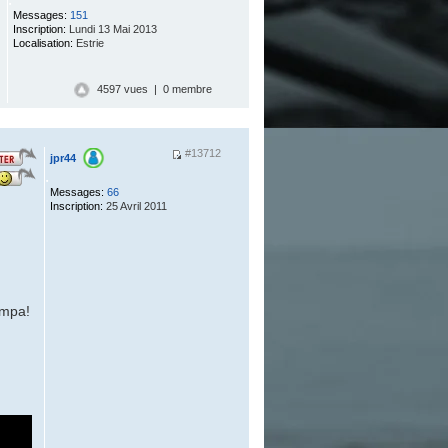
Messages:
151
Inscription:
Lundi 13 Mai 2013
Localisation:
Estrie
4597 vues | 0 membre
#13712
jpr44
.
Messages:
66
Inscription:
25 Avril 2011
ympa!