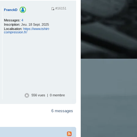
#16151
FranckD
.
Messages:
4
Inscription:
Jeu. 18 Sept. 2025
Localisation:
https://www.tshirt-
compression.fr/
556 vues | 0 membre
6 messages