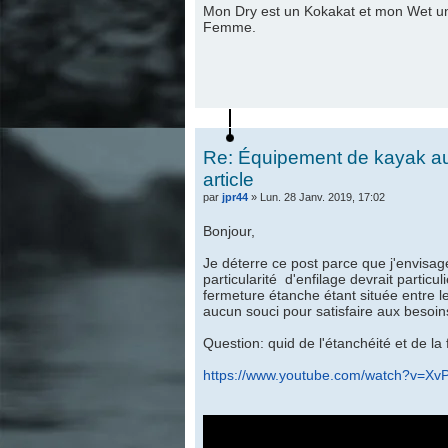
Mon Dry est un Kokakat et mon Wet un 
Femme.
Re: Équipement de kayak au 
article
par
jpr44
» Lun. 28 Janv. 2019, 17:02
Bonjour,
Je déterre ce post parce que j'envis
particularité d'enfilage devrait partic
fermeture étanche étant située entre le
aucun souci pour satisfaire aux besoins
Question: quid de l'étanchéité et de la f
https://www.youtube.com/watch?v=X