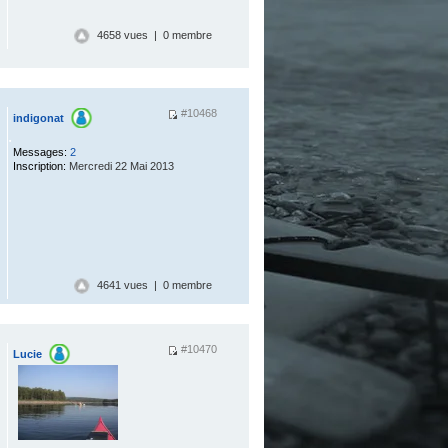
4658 vues | 0 membre
#10468
indigonat
.
Messages:
2
Inscription:
Mercredi 22 Mai 2013
4641 vues | 0 membre
#10470
Lucie
.