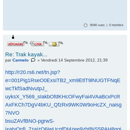
9046 vues | 0 membre
Re: Trak kayak...
par
Carmelo
» Vendredi 14 Septembre 2012, 21:39
http://r20.rs6.net/tn.jsp?
e=001Pig1RseO0ExsiTB2_xm9EtlT9lNUGTFNqE
wcTkfSadNvutpJ_
uyksX_Y569_sIakbOfdKHcOFwyFai4VAaBcxPcR
AxFKCh7DgV4bKU_QfzRx9WK0W9oHcZX_naisg
7NVO
bsuZAVfBNO-pgrwS-
ixatyQnfi_7zaizQ6jwUcgfDt4zee9zhtlNS5PAH8qgj