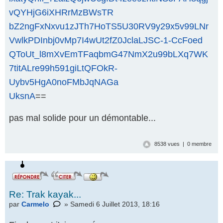
vQYHjG6iXHRrMzBWsTR
bZ2ngFxNxvu1zJTh7HoTS5U30RV9y29x5v99LNr
VwlkPDInbj0vMp7I4wUt2fZ0JclaLJSC-1-CcFoed
QToUt_l8mXvEmTFaqbmG47NmX2u99bLXq7WK
7titALre99h591giLtQFOkR-
Uybv5HgA0noFMbJqNAGa
UksnA
==
pas mal solide pour un démontable...
8538 vues | 0 membre
Re: Trak kayak...
par
Carmelo
» Samedi 6 Juillet 2013, 18:16