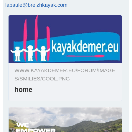
labaule@breizhkayak.com
WWW.KAYAKDEMER.EU/FORUM/IMAGE
S/SMILIES/COOL.PNG
home