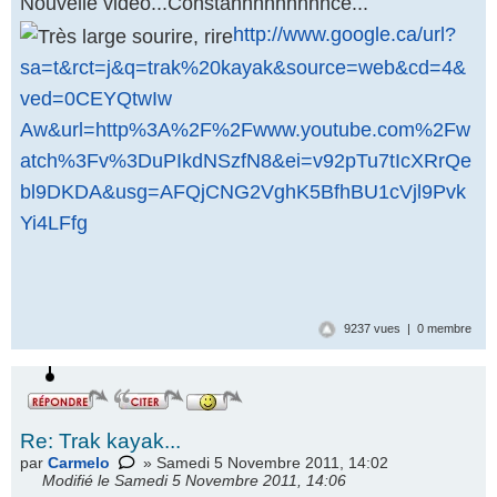
Nouvelle vidéo...Constannnnnnnnnce...
http://www.google.ca/url?
sa=t&rct=j&q=trak%20kayak&source=web&cd=4&
ved=0CEYQtwIw
Aw&url=http%3A%2F%2Fwww.youtube.com%2Fw
atch%3Fv%3DuPIkdNSzfN8&ei=v92pTu7tIcXRrQe
bl9DKDA&usg=AFQjCNG2VghK5BfhBU1cVjl9Pvk
Yi4LFfg
9237 vues | 0 membre
Re: Trak kayak...
par
Carmelo
» Samedi 5 Novembre 2011, 14:02
Modifié le Samedi 5 Novembre 2011, 14:06