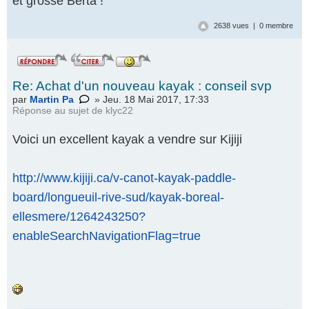
et grosse Berta !
2638 vues | 0 membre
.
Re: Achat d'un nouveau kayak : conseil svp
par
Martin Pa
» Jeu. 18 Mai 2017, 17:33
Réponse au
sujet de klyc22
Voici un excellent kayak a vendre sur Kijiji
http://www.kijiji.ca/v-canot-kayak-paddle-
board/longueuil-rive-sud/kayak-boreal-
ellesmere/1264243250?
enableSearchNavigationFlag=true