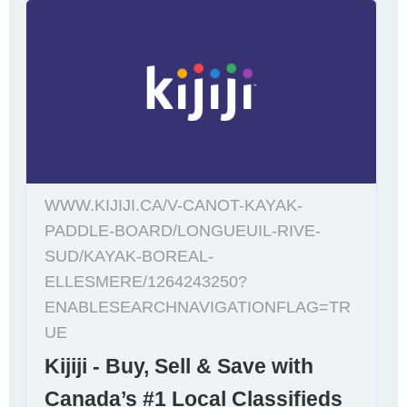
WWW.KIJIJI.CA/V-CANOT-KAYAK-
PADDLE-BOARD/LONGUEUIL-RIVE-
SUD/KAYAK-BOREAL-
ELLESMERE/1264243250?
ENABLESEARCHNAVIGATIONFLAG=TR
UE
Kijiji - Buy, Sell & Save with
Canada’s #1 Local Classifieds