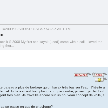
/2009/03/SHOP-DIY-SEA-KAYAK-SAIL.HTML
il
ik © 2008 My first sea kayak (used) came with a sail. I loved the
ng ther...
 Le bateau a plus de fardage qu'un kayak très bas sur l'eau. J'hésite a
tentiel du bateau est bien plus grand, par contre, je veux garder tout
ngent tres bien. Je travaille encore sur un nouveau concept de voile, a
 ca se passe en cas de chavirage?