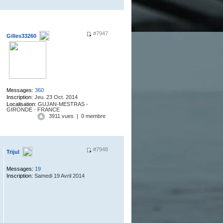
#7947
Gilles33260
.
Messages:
360
Inscription:
Jeu. 23 Oct. 2014
Localisation:
GUJAN-MESTRAS -
GIRONDE - FRANCE
3911 vues | 0 membre
#7948
Trijul
.
Messages:
19
Inscription:
Samedi 19 Avril 2014