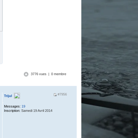
3776 vues | 0 membre
#7956
Trijul
.
Messages:
19
Inscription:
Samedi 19 Avril 2014