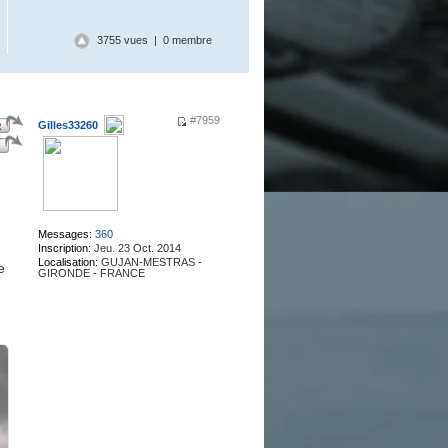
3755 vues | 0 membre
#7959
Gilles33260
.
Messages:
360
Inscription:
Jeu. 23 Oct. 2014
Localisation:
GUJAN-MESTRAS -
e
GIRONDE - FRANCE