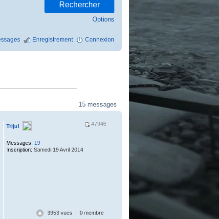
Options
ssages
Enregistrement
Connexion
15 messages
#7946
Trijul
.
Messages:
19
Inscription:
Samedi 19 Avril 2014
3953 vues | 0 membre