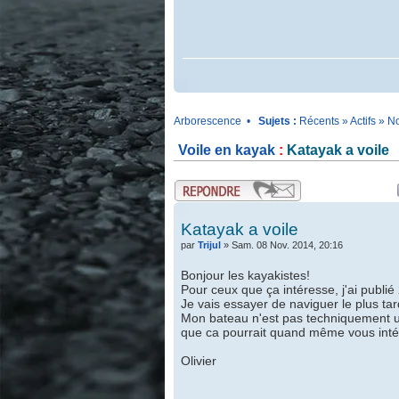
.
Arborescence
•
Sujets :
Récents
»
Actifs
»
No
Voile en kayak
:
Katayak a voile
.
.
Katayak a voile
par
Trijul
» Sam. 08 Nov. 2014, 20:16
Bonjour les kayakistes!
Pour ceux que ça intéresse, j'ai publié
Je vais essayer de naviguer le plus tard
Mon bateau n'est pas techniquement un
que ca pourrait quand même vous inté
Olivier