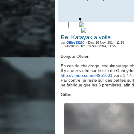
Re: Katayak a voile
par
Gilles33260
» Dim. 16 Nov. 2014, 11:15
Modifié le Dim. 16 Nov. 2014, 11:35
Bonjour Olivier,
En cas de chavirage, esquimautage obli
Il y a une vidéo sur le site de Gnarlyd
http://vimeo.com/84951601
vers 1.47
Par contre, je reste sur des petites sur
ne fabrique que les 3 premières, afin d
Gilles