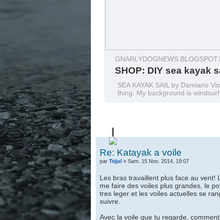
GNARLYDOGNEWS.BLOGSPOT.FR
SHOP: DIY sea kayak sa
SEA KAYAK SAIL by Damiano Visocn
thing. My background is windsurfi
Re: Katayak a voile
par
Trijul
» Sam. 15 Nov. 2014, 19:07
Les bras travaillent plus face au vent!
me faire des voiles plus grandes, le po
tres leger et les voiles actuelles se ra
suivre.
Avec la voile que tu regarde, comment