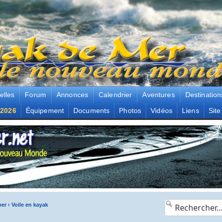
elles
Forum
Annonces
Calendrier
Aventures
Destination
2026
Équipement
Documents
Photos
Vidéos
Liens
Site
mer
›
Voile en kayak