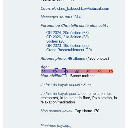
Courriel:
chris_babouchka@hotmail.com
Messages soumis:
314
Forums où Christelle est le plus actif :
GR 2024, 20e édition
(
68
)
GR 2026, 21e édition
(
68
)
Sorties
(
28
)
GR 2023, 19e édition
(
23
)
Grand Rassemblement
(
20
)
Albums photo:
46
albums
(4206 photos)
Âge:
Mon niveau:
III - Bonne maîtrise
Je fais du kayak depuis
~5 ans
Je fais du kayak pour
la contemplation, les
rencontres, la faune et la flore, l'exploration, la
relaxation/méditation
Mon premier kayak:
Cap Horne 170
Mon/mes kayak(s)