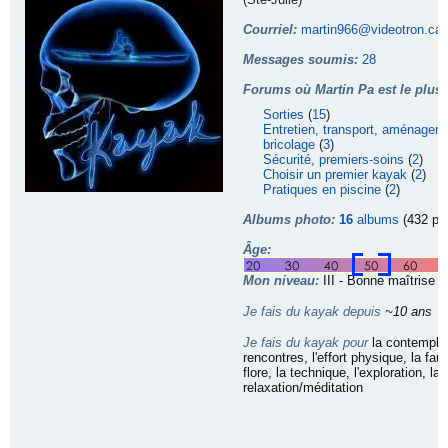
Courriel:
martin966@videotron.ca
Messages soumis:
28
Forums où Martin Pa est le plus a
Sorties
(
15
)
Entretien, transport, aménagem
bricolage
(
3
)
Sécurité, premiers-soins
(
2
)
Choisir un premier kayak
(
2
)
Pratiques en piscine
(
2
)
Albums photo:
16
albums
(432 ph
Âge:
Mon niveau:
III - Bonne maîtrise
Je fais du kayak depuis
~10 ans
Je fais du kayak pour
la contemplat
rencontres, l'effort physique, la fau
flore, la technique, l'exploration, la
relaxation/méditation