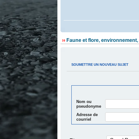
.
››
Faune et flore, environnement,
.
.
SOUMETTRE UN NOUVEAU SUJET
.
.
Nom ou
pseudonyme
Adresse de
courriel