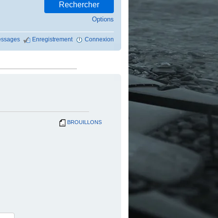
Options
ssages
Enregistrement
Connexion
BROUILLONS