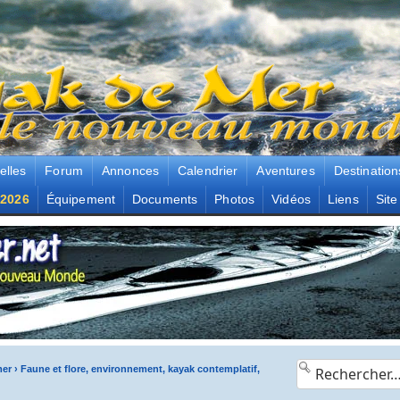
elles
Forum
Annonces
Calendrier
Aventures
Destination
2026
Équipement
Documents
Photos
Vidéos
Liens
Site
mer
›
Faune et flore, environnement, kayak contemplatif,