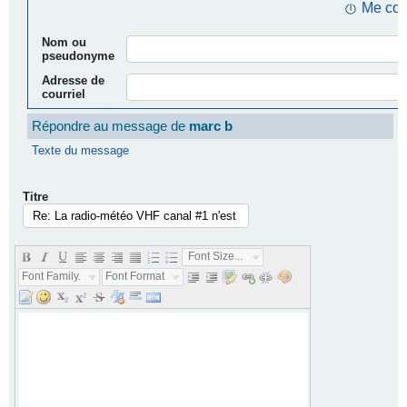
Me con
Nom ou
pseudonyme
Adresse de
courriel
Répondre au message de
marc b
Texte du message
Titre
.
Font Size...
Font Family...
Font Format...