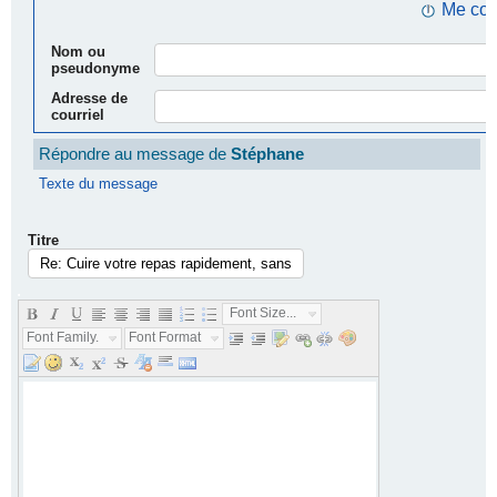
Me con
Nom ou
pseudonyme
Adresse de
courriel
Répondre au message de
Stéphane
Texte du message
Titre
.
Font Size...
Font Family...
Font Format...