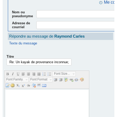
Me con
Nom ou
pseudonyme
Adresse de
courriel
Répondre au message de
Raymond Carles
Texte du message
Titre
.
Font Size...
Font Family...
Font Format...