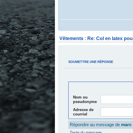
.
Vêtements
:
Re: Col en latex pou
.
.
SOUMETTRE UNE RÉPONSE
.
.
Nom ou
pseudonyme
Adresse de
courriel
Répondre au message de
marc 
Texte du message