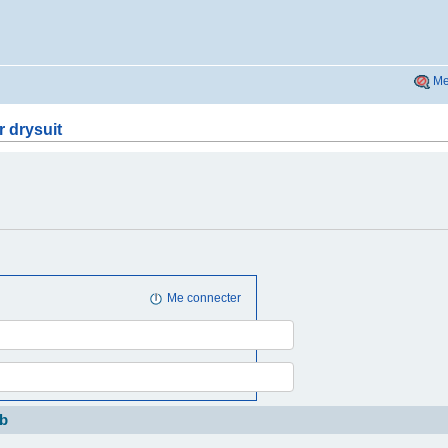
Me
r drysuit
Me connecter
b