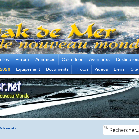
elles
Forum
Annonces
Calendrier
Aventures
Destination
2026
Équipement
Documents
Photos
Vidéos
Liens
Site
Vêtements