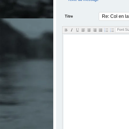
Titre
.
Font Siz