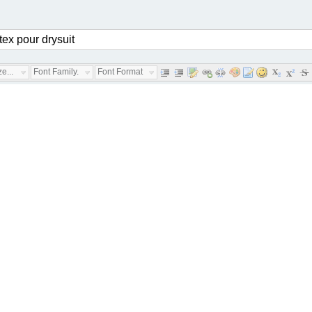
e...
Font Family...
Font Format...