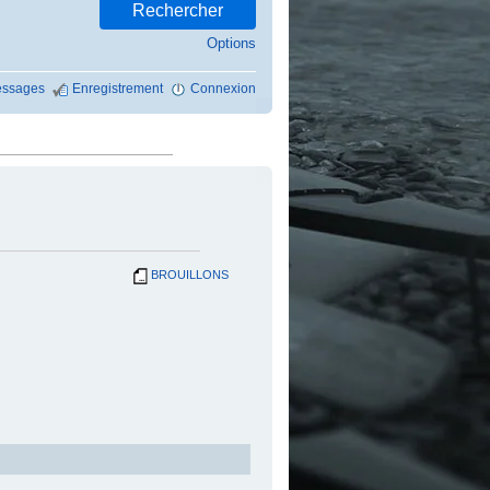
Options
ssages
Enregistrement
Connexion
BROUILLONS