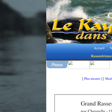
Accueil
N
Rassembleme
Plus récents
Modi
[
] [
Grand Rass
par Christelle
- 1