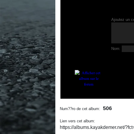
Ajoutez un c
Nom:
506
Num??ro de cet album:
Lien vers cet album:
https://albums.kayakdemer.net/?f