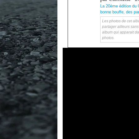
La 20ème édition du 
bonne bouffe, des par
Les photos de cet albu
partager ailleurs sans
album qui apparait da
photos.