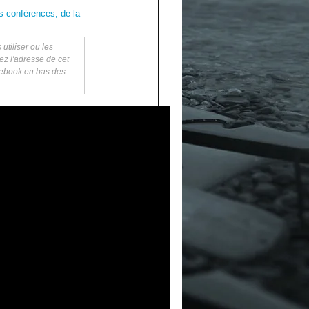
s conférences, de la
utiliser ou les
ez l'adresse de cet
acebook en bas des