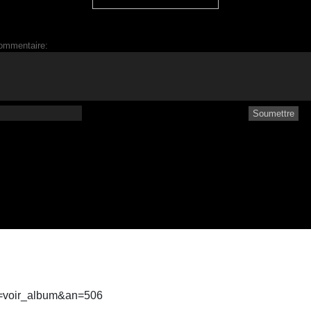
ommentaire:
ct=voir_album&an=506