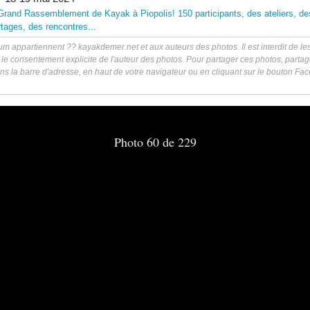
Grand Rassemblement de Kayak à Piopolis! 150 participants, des ateliers, de
tages, des rencontres...
m appartiennent ?? kayakdemer.net et aux auteurs des photos. Il est interdit de les 
 le consentement explicite de l'auteur des photos. Pour partager ces photos, partag
ns la barre d'adresse, en haut de votre navigateur ou en cliquant sur le bouton F
Photo 60 de 229