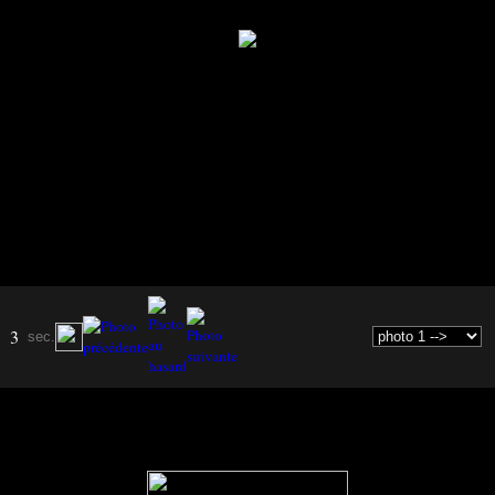
3
sec.