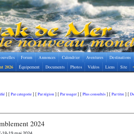
ouvelles
Forum
Annonces
Calendrier
Aventures
Destinations
nt 2026
Équipement
Documents
Photos
Vidéos
Liens
Site
fié
Par categorie
Par région
Par usager
Plus consultés
Par titre
De
] [
] [
] [
] [
] [
] [
emblement 2024
7-18-19 mai 2024