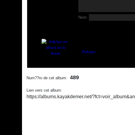
Nom:
Partager
489
Num??ro de cet album:
Lien vers cet album:
https://albums.kayakdemer.net/?fct=voir_album&a