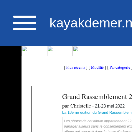
kayakdemer.n
Plus récents
Modifié
Par categorie
[
] [
] [
Grand Rassemblement 
par Christelle
- 21-23 mai 2022
La 18ème édition du Grand Rassembleme
Les photos de cet album appartiennent ?? ka
partager ailleurs sans le consentement exp
album qui apparait dans la barre d'adress